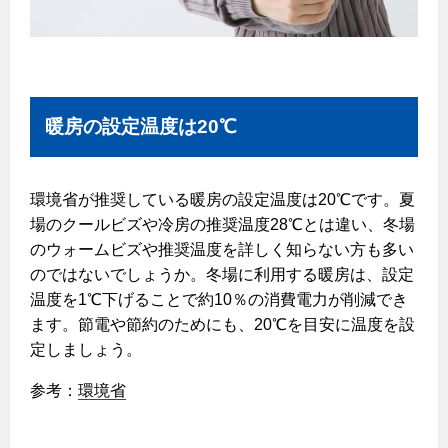
エコジョーズ
プロパンガスから都市ガスへの切り替え
ガス工事に関する約款・委託要件・内管工事見積単価表
浴室暖房乾燥機・脱衣室
都市ガス切り替えのメリット
新しく都市ガスをご利用したい方へ
ミストサウナ
導入事例
道路・敷地内で工事をされる皆さまへ
衣類乾燥機
暖房の設定温度は20℃
都市ガス切り替え事例
ガスを安全にお使いいただくために
リビング
ガスファンヒーター
環境省が推奨している暖房の設定温度は20℃です。夏
安全対策
場のクールビズや冷房の推奨温度28℃とは違い、冬場
ガス温水床暖房・ルームヒーター
のウォームビズや推奨温度を詳しく知らない方も多い
ガスメーターの役割と安全機能
のではないでしょうか。冬場に利用する暖房は、設定
古くなったガス管の交換のおすすめ
温度を1℃下げることで約10％の消費電力が削減でき
正しい接続で安全に
ます。節電や節約のためにも、20℃を目安に温度を設
定しましょう。
長期使用製品安全点検制度について
参考：
環境省
換気と給排気設備の注意点
冬季の注意