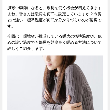
ヤミーのレシピ帖
コンロの取替えは
払込書によるスマホアプリでのお支払い
快適性
ホーム
お知らせ
都市ガスでんき 従量電灯Ｂ
肌寒い季節になると、暖房を使う機会が増えてきます
リフォーム事例紹介
食育活動について
検針について
よね。皆さんは暖房を何℃に設定していますか？冷房
経済性
レンジフード
都市ガスでんき 従量電灯Ｃ
お問合わせ・資料請求
ショールーム
とは違い、標準温度が何℃か分かりづらいのが暖房で
原料費調整制度について
3つのあんしん宣言
ライフスタイルの変化に対応するエコジョーズ
エコ・クッキング
都市ガスでんき 低圧電力
す。
レンジフード
テレビCM
情報誌
企業情報
電気料金の計算について
こんなときは
今回は、環境省が推奨している暖房の標準温度や、低
料理教室レンタル
ガス・電気併用住宅とオール電化住宅の比較
オーブン・炊飯器
ご請求とお支払い
めの設定温度でも部屋を効率良く暖める方法について
スタッフ
ガスくさいとき・警報器が鳴ったとき
採用情報
詳しくご紹介します。
経済性、環境性、創エネ
約款
ガスが出ないとき
オーブン
リフォームの流れ
ガスメーターの復帰方法
炊飯器
ライフステージ別に比較する
電気料金のシミュレーション
補助金について
ガス器具が故障したとき
20代
ご契約・お手続き
リフォームのお知らせ
警報器
地震のとき
30代
お申込み
ショールーム
ガス給湯器・風呂釜の凍結予防方法
警報器
40代～50代
故障診断
停電時の対応
リフォームについてのお問い合わせ
60代
バスルーム
よくあるご質問
ガス工事について