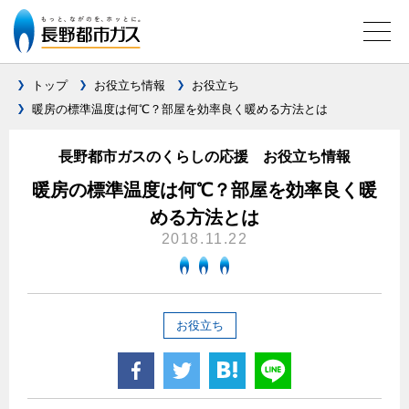
トップ
お役立ち情報
お役立ち
暖房の標準温度は何℃？部屋を効率良く暖める方法とは
ガス料金について
長野都市ガスのくらしの応援 お役立ち情報
料金メニュー
設備別に比較する
暖房の標準温度は何℃？部屋を効率良く暖
料金表
める方法とは
ガスコンロとIHクッキングヒーターの比較
キッチン
料金の計算方法
2018.11.22
家庭用選択約款
安全性
ガスコンロ
私たちのリフォーム
ご請求とお支払いについて
調理性
キッチンをリフォーム
オススメの商品一覧
電力の自由化について
お役立ち
口座振替によるお支払い
清掃性
バスルームをリフォーム
最新ガスコンロの実力
長野都市ガスのでんきのポイント
クレジットカードによるお支払い
Chef Ropia's JOYFUL CUISINE
サニタリーをリフォーム
法人のお客様へ
グリル活用法
ガス給湯器とエコキュートの比較
払込書による窓口でのお支払い
電気料金 長野都市ガスでんきプラン
その他をリフォーム