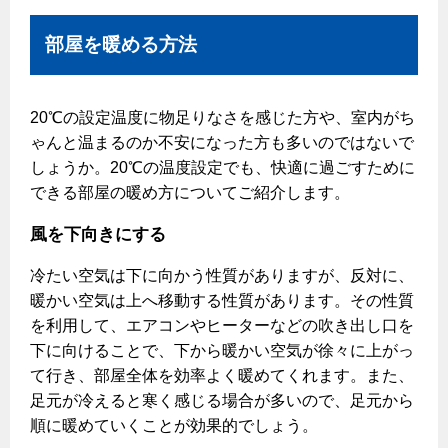
保安体制
部屋を暖める方法
保安体制について
20℃の設定温度に物足りなさを感じた方や、室内がち
ガス設備安全点検について
ゃんと温まるのか不安になった方も多いのではないで
しょうか。20℃の温度設定でも、快適に過ごすために
各種手続き
できる部屋の暖め方についてご紹介します。
お引越しのときには
風を下向きにする
ガス使用開始のご案内
冷たい空気は下に向かう性質がありますが、反対に、
ガス使用停止のご案内
暖かい空気は上へ移動する性質があります。その性質
を利用して、エアコンやヒーターなどの吹き出し口を
インターネット受付
下に向けることで、下から暖かい空気が徐々に上がっ
て行き、部屋全体を効率よく暖めてくれます。また、
足元が冷えると寒く感じる場合が多いので、足元から
順に暖めていくことが効果的でしょう。