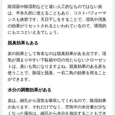
除湿器や除湿剤などと違い人工的なものではない炭
保安体制
は、半永久的に使えることもあり、コストパフォーマ
ンスも抜群です。天日干しをすることで、湿気や消臭
保安体制について
の効果がリセットされるといわれているので、環境的
ガス設備安全点検について
にもエコといえるでしょう。
脱臭効果もある
各種手続き
炭の効果として有名なのは脱臭効果がある点です。湿
お引越しのときには
気が溜まりやすい下駄箱や日の当たらないクローゼッ
ガス使用開始のご案内
トは、臭いも気になりますよね。脱臭効果のある炭を
ガス使用停止のご案内
使うことで、除湿と脱臭、一石二鳥の効果を得ること
ができます。
インターネット受付
水分の調整効果がある
炭は、細孔から湿気を吸収してくれるので、除湿効果
があります。それだけでなく、空気中の水分量が少な
くなった場合は、細孔から水分を放出することもでき