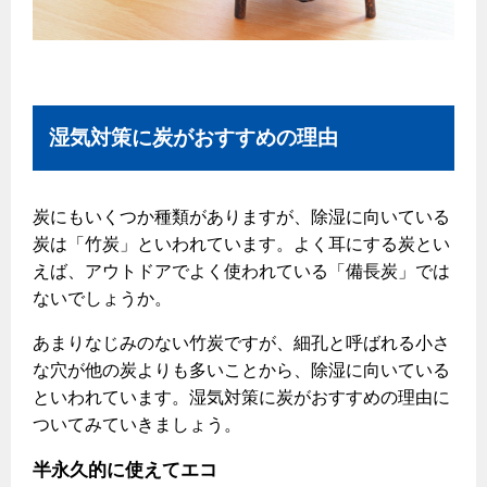
エコジョーズ
プロパンガスから都市ガスへの切り替え
ガス工事に関する約款・委託要件・内管工事見積単価表
浴室暖房乾燥機・脱衣室
都市ガス切り替えのメリット
新しく都市ガスをご利用したい方へ
ミストサウナ
導入事例
道路・敷地内で工事をされる皆さまへ
衣類乾燥機
湿気対策に炭がおすすめの理由
都市ガス切り替え事例
ガスを安全にお使いいただくために
リビング
炭にもいくつか種類がありますが、除湿に向いている
ガスファンヒーター
安全対策
炭は「竹炭」といわれています。よく耳にする炭とい
ガス温水床暖房・ルームヒーター
えば、アウトドアでよく使われている「備長炭」では
ガスメーターの役割と安全機能
ないでしょうか。
古くなったガス管の交換のおすすめ
あまりなじみのない竹炭ですが、細孔と呼ばれる小さ
正しい接続で安全に
な穴が他の炭よりも多いことから、除湿に向いている
長期使用製品安全点検制度について
といわれています。湿気対策に炭がおすすめの理由に
ついてみていきましょう。
換気と給排気設備の注意点
冬季の注意
半永久的に使えてエコ