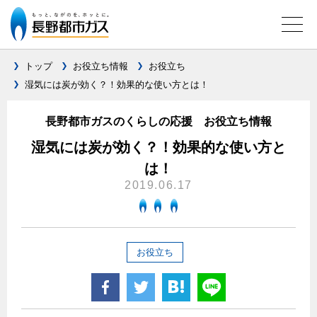
トップ
お役立ち情報
お役立ち
湿気には炭が効く？！効果的な使い方とは！
ガス料金について
長野都市ガスのくらしの応援 お役立ち情報
料金メニュー
設備別に比較する
湿気には炭が効く？！効果的な使い方と
料金表
は！
ガスコンロとIHクッキングヒーターの比較
キッチン
料金の計算方法
2019.06.17
家庭用選択約款
安全性
ガスコンロ
私たちのリフォーム
ご請求とお支払いについて
調理性
キッチンをリフォーム
オススメの商品一覧
電力の自由化について
お役立ち
口座振替によるお支払い
清掃性
バスルームをリフォーム
最新ガスコンロの実力
長野都市ガスのでんきのポイント
クレジットカードによるお支払い
Chef Ropia's JOYFUL CUISINE
サニタリーをリフォーム
法人のお客様へ
グリル活用法
ガス給湯器とエコキュートの比較
払込書による窓口でのお支払い
電気料金 長野都市ガスでんきプラン
その他をリフォーム