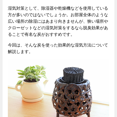
ヤミーのレシピ帖
コンロの取替えは
払込書によるスマホアプリでのお支払い
快適性
ホーム
お知らせ
都市ガスでんき 従量電灯Ｂ
湿気対策として、除湿器や乾燥機などを使用している
リフォーム事例紹介
食育活動について
検針について
方が多いのではないでしょうか。お部屋全体のような
経済性
レンジフード
都市ガスでんき 従量電灯Ｃ
お問合わせ・資料請求
ショールーム
広い場所の除湿にはあまり向きませんが、狭い場所や
原料費調整制度について
3つのあんしん宣言
ライフスタイルの変化に対応するエコジョーズ
エコ・クッキング
都市ガスでんき 低圧電力
クローゼットなどの湿気対策をするなら脱臭効果があ
レンジフード
ることで有名な炭がおすすめです。
テレビCM
情報誌
企業情報
電気料金の計算について
こんなときは
料理教室レンタル
ガス・電気併用住宅とオール電化住宅の比較
オーブン・炊飯器
ご請求とお支払い
今回は、そんな炭を使った効果的な湿気方法について
スタッフ
ガスくさいとき・警報器が鳴ったとき
採用情報
解説します。
経済性、環境性、創エネ
約款
ガスが出ないとき
オーブン
リフォームの流れ
ガスメーターの復帰方法
炊飯器
ライフステージ別に比較する
電気料金のシミュレーション
補助金について
ガス器具が故障したとき
20代
ご契約・お手続き
リフォームのお知らせ
警報器
地震のとき
30代
お申込み
ショールーム
ガス給湯器・風呂釜の凍結予防方法
警報器
40代～50代
故障診断
停電時の対応
リフォームについてのお問い合わせ
60代
バスルーム
よくあるご質問
ガス工事について