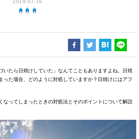
2019.07.16
換気と給排気設備の注意点
電気併用住宅とオール電化住宅の比
冬季の注意
ついて
、環境性、創エネ
保安体制
に関する約款・委託要件・内
積単価表
保安体制について
市ガスをご利用したい方へ
ガス設備安全点検について
地内で工事をされる皆さまへ
づいたら日焼けしていた」なんてこともありますよね。日焼
まった場合、どのように対処していますか？日焼けにはアフ
くなってしまったときの対処法とそのポイントについて解説