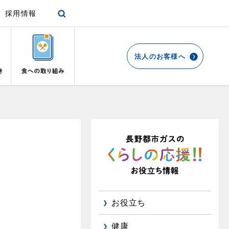
採用情報
法人のお客様へ
各種手続き
ショールーム
停電時の対応
エコ・クッキング
プロパンガスから都市ガスへの切り替え
リビング
お引越しのときには
都市ガス切り替えのメリット
ガスファンヒーター
リフォームについてのお問い合わせ
よくあるご質問
ガス使用開始のご案内
ガス温水床暖房・ルームヒーター
導入事例
ガス使用停止のご案内
都市ガス切り替え事例
め
インターネット受付
お役立ち
て
健康