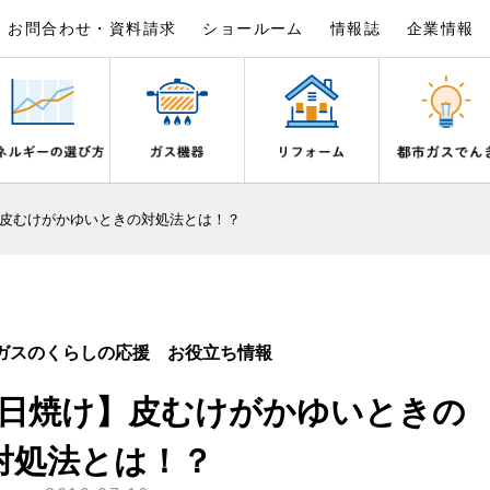
お問合わせ・資料請求
ショールーム
情報誌
企業情報
×
×
×
×
×
×
皮むけがかゆいときの対処法とは！？
は
事例紹介
野都市ガスでんきプラン
シピ帖
ガスを安全にお使いいただくために
リフォームの流れ
電気料金のシミュレーション
食育活動について
ライフステージ別に比較する
バスルーム
いとき・警報器が鳴ったとき
でんき 従量電灯Ｂ
20代
エコジョーズ
ん宣言
補助金について
ご契約・お手続き
湯器とエコキュートの比較
ン・炊飯器
安全対策
ないとき
でんき 従量電灯Ｃ
30代
浴室暖房乾燥機・脱衣室
ガスのくらしの応援 お役立ち情報
リフォームのお知らせ
お申込み
ン
ガスメーターの役割と安全機能
ターの復帰方法
でんき 低圧電力
40代～50代
ミストサウナ
日焼け】皮むけがかゆいときの
古くなったガス管の交換のおすす
が故障したとき
の計算について
60代
衣類乾燥機
スタイルの変化に対応するエコジ
正しい接続で安全に
き
お支払い
対処法とは！？
長期使用製品安全点検制度につい
器・風呂釜の凍結予防方法