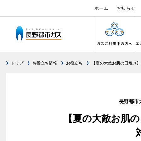
ホーム
お知らせ
トップ
お役立ち情報
お役立ち
【夏の大敵お肌の日焼け】
ガス料金について
設備別に比較する
キッチン
私たちのリフォーム
電力の自由化について
Chef Ropia's JOYFUL CUISINE
こんなとき
リフォーム
電気料金 長
ヤミーのレ
料金メニュー
キッチンをリフォーム
ガスくさ
都市ガス
長野都市ガスのでんきのポイント
3つのあんし
料理教室レンタル
ガスコンロとIHクッキングヒーターの比較
ガスコンロ
ガス給
オーブ
料金表
バスルームをリフォーム
ガスが出
都市ガス
長野都市
テレビCM
安全性
オススメの商品一覧
快適性
オーブ
料金の計算方法
サニタリーをリフォーム
ガスメー
都市ガス
調理性
最新ガスコンロの実力
【夏の大敵お肌の
経済性
炊飯器
スタッフ
家庭用選択約款
その他をリフォーム
ガス器具
電気料金
清掃性
グリル活用法
ライフ
ご請求とお支払いについて
地震のと
ご請求と
ョーズ
警報器
コンロの取替えは
口座振替によるお支払い
ガス給湯
約款