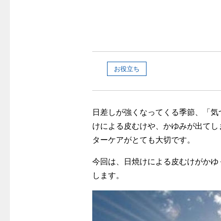
警報器
クレジットカードによるお支払い
故障診断
ガス・
レンジフード
較
払込書による窓口でのお支払い
ガス工事に
レンジフード
払込書によるスマホアプリでのお支払
経済性
ガス工事
い
管工事見
お役立ち
検針について
新しく都
原料費調整制度について
道路・敷
日差しが強くなってくる季節、「気
けによる皮むけや、かゆみが出てし
ターケアがとても大切です。
今回は、日焼けによる皮むけがかゆ
します。