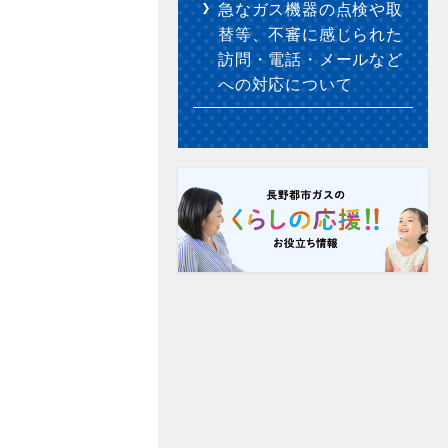
急なガス機器の点検や取
替等、不審に感じられた
訪問・電話・メールなど
への対応について