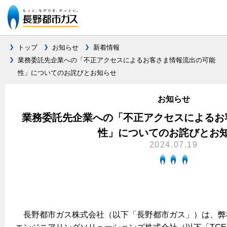
トップ
お知らせ
新着情報
業務委託先企業への「不正アクセスによるお客さま情報流出の可能
性」についてのお詫びとお知らせ
ガス料金について
料金メニュー
お知らせ
設備別に比較する
料金表
業務委託先企業への「不正アクセスによるお
ガスコンロとIHクッキングヒーターの比較
キッチン
料金の計算方法
性」についてのお詫びとお
2024.07.19
家庭用選択約款
安全性
ガスコンロ
私たちのリフォーム
ご請求とお支払いについて
調理性
キッチンをリフォーム
オススメの商品一覧
電力の自由化について
口座振替によるお支払い
清掃性
バスルームをリフォーム
最新ガスコンロの実力
長野都市ガスのでんきのポイント
クレジットカードによるお支払い
Chef Ropia's JOYFUL CUISINE
サニタリーをリフォーム
法人のお客様へ
グリル活用法
長野都市ガス株式会社（以下「長野都市ガス」）は、弊
ガス給湯器とエコキュートの比較
払込書による窓口でのお支払い
電気料金 長野都市ガスでんきプラン
その他をリフォーム