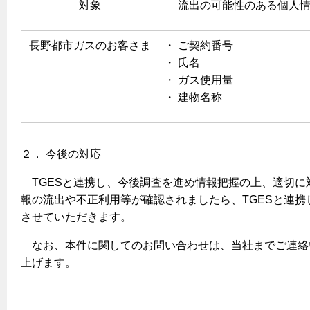
エコジョーズ
プロパンガスから都市ガスへの切り替え
対象
流出の可能性のある個人
ガス工事に関する約款・委託要件・内管工事見積単価表
浴室暖房乾燥機・脱衣室
都市ガス切り替えのメリット
新しく都市ガスをご利用したい方へ
長野都市ガスのお客さま
・ ご契約番号
ミストサウナ
・ 氏名
導入事例
道路・敷地内で工事をされる皆さまへ
衣類乾燥機
・ ガス使用量
都市ガス切り替え事例
・ 建物名称
ガスを安全にお使いいただくために
リビング
ガスファンヒーター
安全対策
２． 今後の対応
ガス温水床暖房・ルームヒーター
ガスメーターの役割と安全機能
TGESと連携し、今後調査を進め情報把握の上、適切に
古くなったガス管の交換のおすすめ
報の流出や不正利用等が確認されましたら、TGESと連
させていただきます。
正しい接続で安全に
なお、本件に関してのお問い合わせは、当社までご連絡
長期使用製品安全点検制度について
上げます。
換気と給排気設備の注意点
冬季の注意