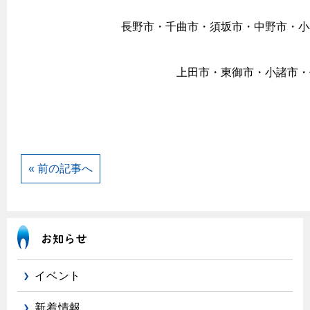
保安体制
長野市・千曲市・須坂市・中野市・小
保安体制について
上田市・東御市・小諸市・
ガス設備安全点検について
各種手続き
お引越しのときには
« 前の記事へ
ガス使用開始のご案内
ガス使用停止のご案内
インターネット受付
イベント
新着情報