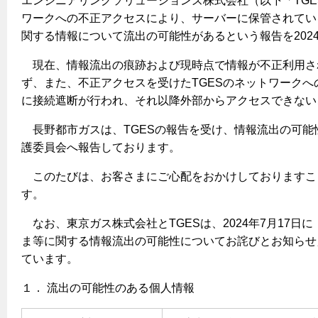
エンジニアリングソリューションズ株式会社（以下「TGE
ヤミーのレシピ帖
コンロの取替えは
払込書によるスマホアプリでのお支払い
快適性
ワークへの不正アクセスにより、サーバーに保管されてい
ホーム
都市ガスでんき 従量電灯Ｂ
関する情報について流出の可能性があるという報告を2024
リフォーム事例紹介
食育活動について
検針について
経済性
レンジフード
都市ガスでんき 従量電灯Ｃ
お問合わせ・資料請求
原料費調整制度について
現在、情報流出の痕跡および現時点で情報が不正利用さ
3つのあんしん宣言
ライフスタイルの変化に対応するエコジョーズ
エコ・クッキング
都市ガスでんき 低圧電力
レンジフード
ず、また、不正アクセスを受けたTGESのネットワーク
テレビCM
情報誌
電気料金の計算について
に接続遮断が行われ、それ以降外部からアクセスできない
こんなときは
料理教室レンタル
ガス・電気併用住宅とオール電化住宅の比較
オーブン・炊飯器
ご請求とお支払い
スタッフ
ガスくさいとき・警報器が鳴ったとき
長野都市ガスは、TGESの報告を受け、情報流出の可能
採用情報
経済性、環境性、創エネ
約款
護委員会へ報告しております。
ガスが出ないとき
オーブン
リフォームの流れ
このたびは、お客さまにご心配をおかけしておりますこ
ガスメーターの復帰方法
炊飯器
ライフステージ別に比較する
電気料金のシミュレーション
補助金について
す。
ガス器具が故障したとき
20代
ご契約・お手続き
リフォームのお知らせ
警報器
なお、東京ガス株式会社とTGESは、2024年7月17日
地震のとき
30代
ま等に関する情報流出の可能性についてお詫びとお知らせ
お申込み
ショールーム
ガス給湯器・風呂釜の凍結予防方法
警報器
40代～50代
ています。
故障診断
停電時の対応
リフォームについてのお問い合わせ
60代
１． 流出の可能性のある個人情報
バスルーム
よくあるご質問
ガス工事について