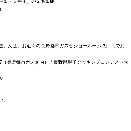
学１～６年生）の２名１組
）
送、又は、お近くの長野都市ガス各ショールーム窓口までお
賀1017（長野都市ガス㈱内）「長野県親子クッキングコンテスト大
≫
い。