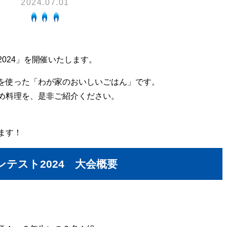
2024.07.01
換気と給排気設備の注意点
電気併用住宅とオール電化住宅の比
冬季の注意
ついて
、環境性、創エネ
保安体制
に関する約款・委託要件・内
024」を開催いたします。
積単価表
保安体制について
を使った「わが家のおいしいごはん」です。
市ガスをご利用したい方へ
ガス設備安全点検について
め料理を、是非ご紹介ください。
地内で工事をされる皆さまへ
。
ます！
テスト2024 大会概要