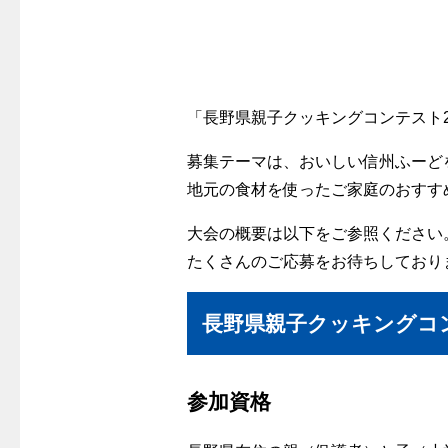
警報器
クレジットカードによるお支払い
故障診断
ガス・
レンジフード
較
払込書による窓口でのお支払い
ガス工事に
レンジフード
払込書によるスマホアプリでのお支払
経済性
ガス工事
い
「長野県親子クッキングコンテスト2
管工事見
検針について
募集テーマは、おいしい信州ふーど
新しく都
原料費調整制度について
地元の食材を使ったご家庭のおすす
道路・敷
大会の概要は以下をご参照ください
たくさんのご応募をお待ちしており
長野県親子クッキングコン
参加資格