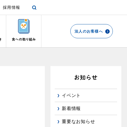
採用情報
法人のお客様へ
各種手続き
ショールーム
停電時の対応
エコ・クッキング
プロパンガスから都市ガスへの切り替え
リビング
お引越しのときには
都市ガス切り替えのメリット
ガスファンヒーター
リフォームについてのお問い合わせ
よくあるご質問
ガス使用開始のご案内
ガス温水床暖房・ルームヒーター
導入事例
イベント
ガス使用停止のご案内
都市ガス切り替え事例
め
新着情報
インターネット受付
重要なお知らせ
て