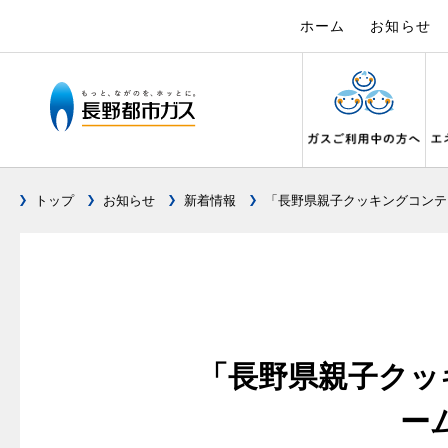
ホーム
お知らせ
トップ
お知らせ
新着情報
「長野県親子クッキングコンテ
ガス料金について
設備別に比較する
キッチン
私たちのリフォーム
電力の自由化について
Chef Ropia's JOYFUL CUISINE
こんなとき
リフォーム
電気料金 長
ヤミーのレ
料金メニュー
キッチンをリフォーム
ガスくさ
都市ガス
長野都市ガスのでんきのポイント
3つのあんし
料理教室レンタル
ガスコンロとIHクッキングヒーターの比較
ガスコンロ
ガス給
オーブ
料金表
バスルームをリフォーム
ガスが出
都市ガス
テレビCM
安全性
オススメの商品一覧
快適性
オーブ
料金の計算方法
サニタリーをリフォーム
ガスメー
都市ガス
調理性
最新ガスコンロの実力
「長野県親子クッ
経済性
炊飯器
スタッフ
家庭用選択約款
その他をリフォーム
ガス器具
電気料金
清掃性
グリル活用法
ライフ
ご請求とお支払いについて
地震のと
ご請求と
ー
ョーズ
警報器
コンロの取替えは
口座振替によるお支払い
ガス給湯
約款