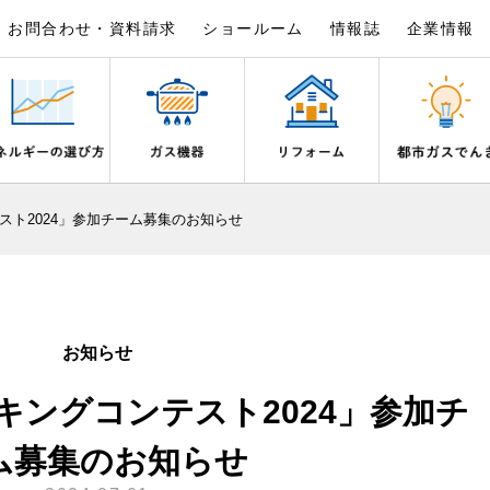
お問合わせ・資料請求
ショールーム
情報誌
企業情報
×
×
×
×
×
×
スト2024」参加チーム募集のお知らせ
は
事例紹介
野都市ガスでんきプラン
シピ帖
ガスを安全にお使いいただくために
リフォームの流れ
電気料金のシミュレーション
食育活動について
ライフステージ別に比較する
バスルーム
いとき・警報器が鳴ったとき
でんき 従量電灯Ｂ
20代
エコジョーズ
ん宣言
補助金について
ご契約・お手続き
湯器とエコキュートの比較
ン・炊飯器
安全対策
ないとき
でんき 従量電灯Ｃ
30代
浴室暖房乾燥機・脱衣室
お知らせ
リフォームのお知らせ
お申込み
ン
ガスメーターの役割と安全機能
ターの復帰方法
でんき 低圧電力
40代～50代
ミストサウナ
キングコンテスト2024」参加チ
古くなったガス管の交換のおすす
が故障したとき
の計算について
60代
衣類乾燥機
スタイルの変化に対応するエコジ
正しい接続で安全に
き
お支払い
ム募集のお知らせ
長期使用製品安全点検制度につい
器・風呂釜の凍結予防方法