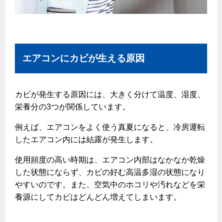
エコジョーズ
プロパンガスから都市ガスへの切り替え
ガス工事に関する約款・委託要件・内管工事見積単価表
浴室暖房乾燥機・脱衣室
都市ガス切り替えのメリット
新しく都市ガスをご利用したい方へ
ミストサウナ
導入事例
道路・敷地内で工事をされる皆さまへ
衣類乾燥機
エアコンにカビが生える原因
都市ガス切り替え事例
ガスを安全にお使いいただくために
リビング
カビが発生する原因には、大きく分けて温度、湿度、
ガスファンヒーター
安全対策
栄養分の3つが関係しています。
ガス温水床暖房・ルームヒーター
ガスメーターの役割と安全機能
例えば、エアコンをよく使う真夏になると、冷房運転
したエアコン内には結露が発生します。
古くなったガス管の交換のおすすめ
正しい接続で安全に
使用頻度の高い時期は、エアコン内部はなかなか乾燥
した状態にならず、カビの好む高温多湿の状態になり
長期使用製品安全点検制度について
やすいのです。また、空気中のホコリや汚れなどを栄
換気と給排気設備の注意点
養源にしてカビはどんどん増えてしまいます。
冬季の注意