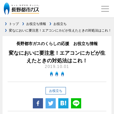
トップ
お役立ち情報
お役立ち
変なにおいに要注意！エアコンにカビが生えたときの対処法はこれ！
ガス料金について
長野都市ガスのくらしの応援 お役立ち情報
料金メニュー
設備別に比較する
変なにおいに要注意！エアコンにカビが生
料金表
えたときの対処法はこれ！
ガスコンロとIHクッキングヒーターの比較
キッチン
料金の計算方法
2019.10.01
家庭用選択約款
安全性
ガスコンロ
私たちのリフォーム
ご請求とお支払いについて
調理性
キッチンをリフォーム
オススメの商品一覧
電力の自由化について
お役立ち
口座振替によるお支払い
清掃性
バスルームをリフォーム
最新ガスコンロの実力
長野都市ガスのでんきのポイント
クレジットカードによるお支払い
Chef Ropia's JOYFUL CUISINE
サニタリーをリフォーム
法人のお客様へ
グリル活用法
ガス給湯器とエコキュートの比較
払込書による窓口でのお支払い
電気料金 長野都市ガスでんきプラン
その他をリフォーム