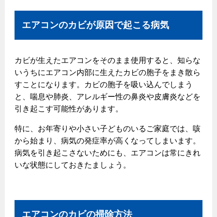
保安体制
エアコンのカビが原因で起こる病気
保安体制について
ガス設備安全点検について
カビが生えたエアコンをそのまま使用すると、知らな
いうちにエアコン内部に生えたカビの胞子をまき散ら
すことになります。カビの胞子を吸い込んでしまう
各種手続き
と、喘息や肺炎、アレルギー性の鼻炎や皮膚炎などを
お引越しのときには
引き起こす可能性があります。
ガス使用開始のご案内
特に、お年寄りや小さい子どものいるご家庭では、咳
ガス使用停止のご案内
から始まり、病気の発症率が高くなってしまいます。
病気を引き起こさないためにも、エアコンは常にきれ
インターネット受付
いな状態にしておきたましょう。
エアコンのカビの掃除方法