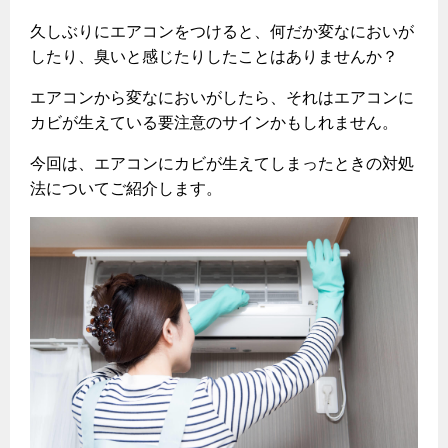
ヤミーのレシピ帖
コンロの取替えは
払込書によるスマホアプリでのお支払い
快適性
ホーム
お知らせ
都市ガスでんき 従量電灯Ｂ
久しぶりにエアコンをつけると、何だか変なにおいが
リフォーム事例紹介
食育活動について
検針について
したり、臭いと感じたりしたことはありませんか？
経済性
レンジフード
都市ガスでんき 従量電灯Ｃ
お問合わせ・資料請求
ショールーム
原料費調整制度について
3つのあんしん宣言
ライフスタイルの変化に対応するエコジョーズ
エアコンから変なにおいがしたら、それはエアコンに
エコ・クッキング
都市ガスでんき 低圧電力
レンジフード
カビが生えている要注意のサインかもしれません。
テレビCM
情報誌
企業情報
電気料金の計算について
こんなときは
料理教室レンタル
ガス・電気併用住宅とオール電化住宅の比較
今回は、エアコンにカビが生えてしまったときの対処
オーブン・炊飯器
ご請求とお支払い
スタッフ
ガスくさいとき・警報器が鳴ったとき
法についてご紹介します。
採用情報
経済性、環境性、創エネ
約款
ガスが出ないとき
オーブン
リフォームの流れ
ガスメーターの復帰方法
炊飯器
ライフステージ別に比較する
電気料金のシミュレーション
補助金について
ガス器具が故障したとき
20代
ご契約・お手続き
リフォームのお知らせ
警報器
地震のとき
30代
お申込み
ショールーム
ガス給湯器・風呂釜の凍結予防方法
警報器
40代～50代
故障診断
停電時の対応
リフォームについてのお問い合わせ
60代
バスルーム
よくあるご質問
ガス工事について