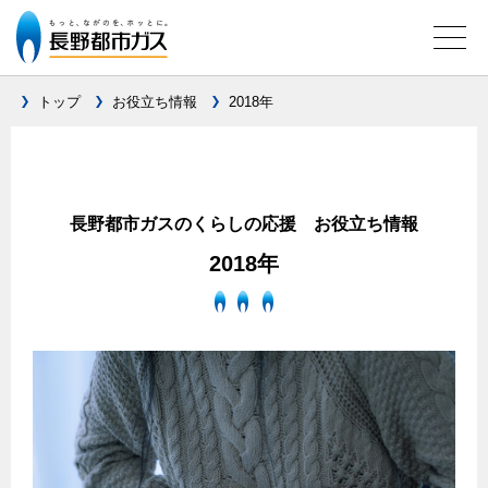
トップ
お役立ち情報
2018年
ガス料金について
料金メニュー
設備別に比較する
長野都市ガスのくらしの応援 お役立ち情報
料金表
2018年
ガスコンロとIHクッキングヒーターの比較
キッチン
料金の計算方法
家庭用選択約款
安全性
ガスコンロ
私たちのリフォーム
ご請求とお支払いについて
調理性
キッチンをリフォーム
オススメの商品一覧
電力の自由化について
口座振替によるお支払い
清掃性
バスルームをリフォーム
最新ガスコンロの実力
長野都市ガスのでんきのポイント
クレジットカードによるお支払い
Chef Ropia's JOYFUL CUISINE
サニタリーをリフォーム
法人のお客様へ
グリル活用法
ガス給湯器とエコキュートの比較
払込書による窓口でのお支払い
電気料金 長野都市ガスでんきプラン
その他をリフォーム