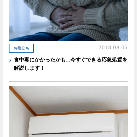
ヤミーのレシピ帖
コンロの取替えは
払込書によるスマホアプリでのお支払い
快適性
ホーム
お知らせ
都市ガスでんき 従量電灯Ｂ
リフォーム事例紹介
食育活動について
検針について
経済性
レンジフード
都市ガスでんき 従量電灯Ｃ
お問合わせ・資料請求
ショールーム
原料費調整制度について
3つのあんしん宣言
ライフスタイルの変化に対応するエコジョーズ
エコ・クッキング
都市ガスでんき 低圧電力
レンジフード
テレビCM
情報誌
企業情報
電気料金の計算について
こんなときは
料理教室レンタル
ガス・電気併用住宅とオール電化住宅の比較
2018.08.06
お役立ち
オーブン・炊飯器
ご請求とお支払い
スタッフ
ガスくさいとき・警報器が鳴ったとき
採用情報
食中毒にかかったかも...今すぐできる応急処置を
経済性、環境性、創エネ
約款
ガスが出ないとき
オーブン
解説します！
リフォームの流れ
ガスメーターの復帰方法
炊飯器
ライフステージ別に比較する
電気料金のシミュレーション
補助金について
ガス器具が故障したとき
20代
ご契約・お手続き
リフォームのお知らせ
警報器
地震のとき
30代
お申込み
ショールーム
ガス給湯器・風呂釜の凍結予防方法
警報器
40代～50代
故障診断
停電時の対応
リフォームについてのお問い合わせ
60代
バスルーム
よくあるご質問
ガス工事について