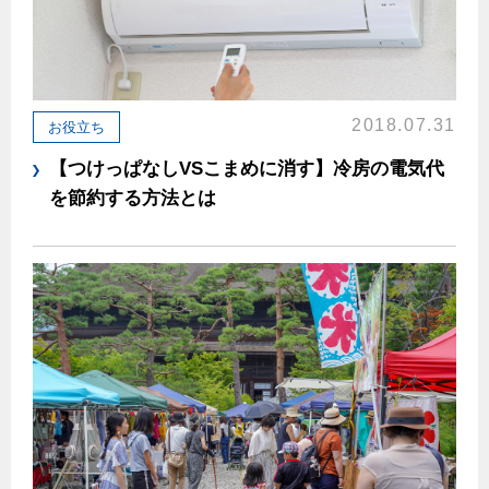
エコジョーズ
プロパンガスから都市ガスへの切り替え
ガス工事に関する約款・委託要件・内管工事見積単価表
浴室暖房乾燥機・脱衣室
都市ガス切り替えのメリット
新しく都市ガスをご利用したい方へ
ミストサウナ
導入事例
道路・敷地内で工事をされる皆さまへ
衣類乾燥機
2018.07.31
お役立ち
都市ガス切り替え事例
【つけっぱなしVSこまめに消す】冷房の電気代
ガスを安全にお使いいただくために
リビング
を節約する方法とは
ガスファンヒーター
安全対策
ガス温水床暖房・ルームヒーター
ガスメーターの役割と安全機能
古くなったガス管の交換のおすすめ
正しい接続で安全に
長期使用製品安全点検制度について
換気と給排気設備の注意点
冬季の注意