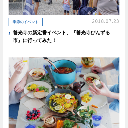
保安体制
2018.07.23
季節のイベント
保安体制について
善光寺の新定番イベント、『善光寺びんずる
ガス設備安全点検について
市』に行ってみた！
各種手続き
お引越しのときには
ガス使用開始のご案内
ガス使用停止のご案内
インターネット受付