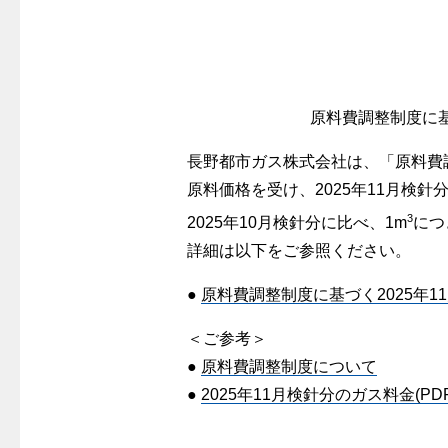
警報器
クレジットカードによるお支払い
故障診断
ガス・
レンジフード
較
払込書による窓口でのお支払い
ガス工事に
レンジフード
払込書によるスマホアプリでのお支払
経済性
ガス工事
い
原料費調整制度に基
管工事見
検針について
長野都市ガス株式会社は、「原料費調
新しく都
原料費調整制度について
原料価格を受け、2025年11月検
道路・敷
3
2025年10月検針分に比べ、1m
につ
詳細は以下をご参照ください。
●
原料費調整制度に基づく2025年1
＜ご参考＞
●
原料費調整制度について
●
2025年11月検針分のガス料金(PDF