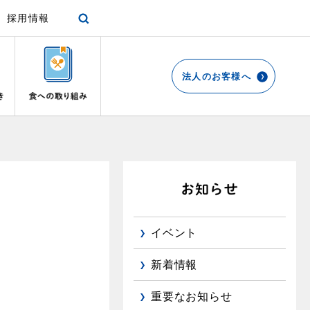
採用情報
法人のお客様へ
各種手続き
ショールーム
停電時の対応
エコ・クッキング
プロパンガスから都市ガスへの切り替え
リビング
お引越しのときには
都市ガス切り替えのメリット
ガスファンヒーター
リフォームについてのお問い合わせ
よくあるご質問
ガス使用開始のご案内
ガス温水床暖房・ルームヒーター
導入事例
イベント
ガス使用停止のご案内
都市ガス切り替え事例
め
新着情報
インターネット受付
重要なお知らせ
て