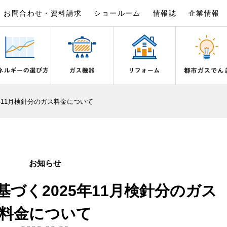
お問合わせ・資料請求
ショールーム
情報誌
企業情報
×
×
×
×
×
×
年11月検針分のガス料金について
は
事例紹介
野都市ガスでんきプラン
シピ帖
ガスを安全にお使いいただくために
リフォームの流れ
電気料金のシミュレーション
食育活動について
ライフステージ別に比較する
バスルーム
いとき・警報器が鳴ったとき
でんき 従量電灯Ｂ
20代
エコジョーズ
ん宣言
補助金について
ご契約・お手続き
湯器とエコキュートの比較
ン・炊飯器
安全対策
ないとき
でんき 従量電灯Ｃ
30代
浴室暖房乾燥機・脱衣室
お知らせ
リフォームのお知らせ
お申込み
ン
ガスメーターの役割と安全機能
ターの復帰方法
でんき 低圧電力
40代～50代
ミストサウナ
づく2025年11月検針分のガス
古くなったガス管の交換のおすす
が故障したとき
の計算について
60代
衣類乾燥機
スタイルの変化に対応するエコジ
正しい接続で安全に
き
お支払い
料金について
長期使用製品安全点検制度につい
器・風呂釜の凍結予防方法