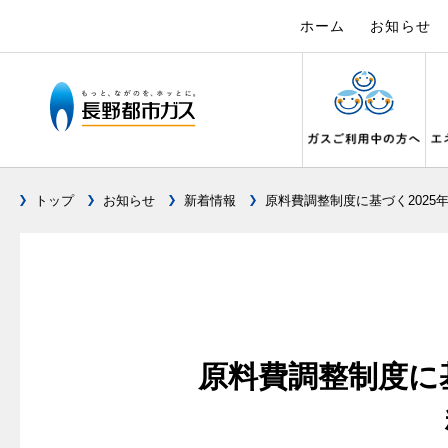
ホーム
お知らせ
トップ
お知らせ
新着情報
原料費調整制度に基づく2025
ガス料金について
設備別に比較する
キッチン
私たちのリフォーム
電力の自由化について
Chef Ropia's JOYFUL CUISINE
こんなとき
リフォーム
電気料金 長
ヤミーのレ
料金メニュー
キッチンをリフォーム
ガスくさ
都市ガス
長野都市ガスのでんきのポイント
3つのあんし
料理教室レンタル
ガスコンロとIHクッキングヒーターの比較
ガスコンロ
ガス給
オーブ
料金表
バスルームをリフォーム
ガスが出
都市ガス
テレビCM
安全性
オススメの商品一覧
快適性
オーブ
料金の計算方法
サニタリーをリフォーム
ガスメー
都市ガス
調理性
最新ガスコンロの実力
原料費調整制度に基
経済性
炊飯器
スタッフ
家庭用選択約款
その他をリフォーム
ガス器具
電気料金
清掃性
グリル活用法
ライフ
ご請求とお支払いについて
地震のと
ご請求と
ョーズ
警報器
コンロの取替えは
口座振替によるお支払い
ガス給湯
約款