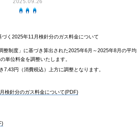
2025.09.26
換気と給排気設備の注意点
電気併用住宅とオール電化住宅の比
冬季の注意
ついて
、環境性、創エネ
保安体制
に関する約款・委託要件・内
づく2025年11月検針分のガス料金について
積単価表
保安体制について
整制度」に基づき算出された2025年6月～2025年8月の平均
市ガスをご利用したい方へ
ガス設備安全点検について
針分の単位料金を調整いたします。
地内で工事をされる皆さまへ
き7.43円（消費税込）上方に調整となります。
1月検針分のガス料金について(PDF)
)