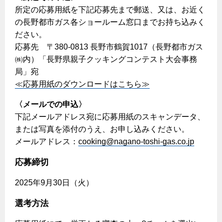
エコジョーズ
プロパンガスから都市ガスへの切り替え
所定の応募用紙を下記応募先まで郵送、又は、お近く
ガス工事に関する約款・委託要件・内管工事見積単価表
浴室暖房乾燥機・脱衣室
都市ガス切り替えのメリット
の長野都市ガス各ショールーム窓口までお持ち込みく
新しく都市ガスをご利用したい方へ
ださい。
ミストサウナ
導入事例
応募先 〒380-0813 長野市鶴賀1017（長野都市ガス
道路・敷地内で工事をされる皆さまへ
衣類乾燥機
㈱内）「長野県親子クッキングコンテスト大会事務
都市ガス切り替え事例
局」宛
ガスを安全にお使いいただくために
リビング
≪応募用紙のダウンロードはこちら≫
ガスファンヒーター
安全対策
〈メールでの申込〉
ガス温水床暖房・ルームヒーター
下記メールアドレス宛に応募用紙のスキャンデータ、
ガスメーターの役割と安全機能
または写真を添付のうえ、お申し込みください。
メールアドレス：
cooking@nagano-toshi-gas.co.jp
古くなったガス管の交換のおすすめ
正しい接続で安全に
応募締切
長期使用製品安全点検制度について
2025年9月30日（火）
換気と給排気設備の注意点
選考方法
冬季の注意