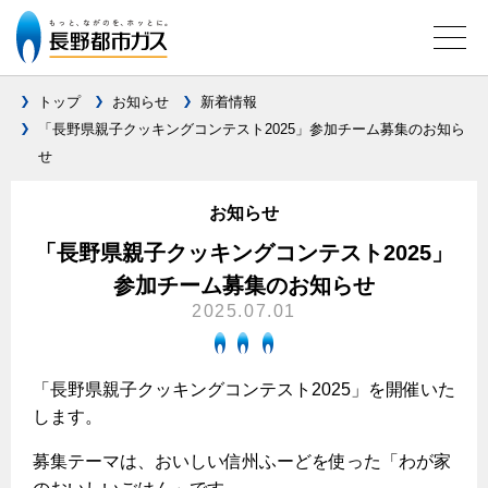
トップ
お知らせ
新着情報
「長野県親子クッキングコンテスト2025」参加チーム募集のお知ら
せ
ガス料金について
料金メニュー
お知らせ
設備別に比較する
料金表
「長野県親子クッキングコンテスト2025」
ガスコンロとIHクッキングヒーターの比較
キッチン
料金の計算方法
参加チーム募集のお知らせ
2025.07.01
家庭用選択約款
安全性
ガスコンロ
私たちのリフォーム
ご請求とお支払いについて
調理性
キッチンをリフォーム
オススメの商品一覧
電力の自由化について
「長野県親子クッキングコンテスト2025」を開催いた
口座振替によるお支払い
清掃性
バスルームをリフォーム
します。
最新ガスコンロの実力
長野都市ガスのでんきのポイント
クレジットカードによるお支払い
Chef Ropia's JOYFUL CUISINE
サニタリーをリフォーム
法人のお客様へ
グリル活用法
募集テーマは、おいしい信州ふーどを使った「わが家
ガス給湯器とエコキュートの比較
払込書による窓口でのお支払い
電気料金 長野都市ガスでんきプラン
その他をリフォーム