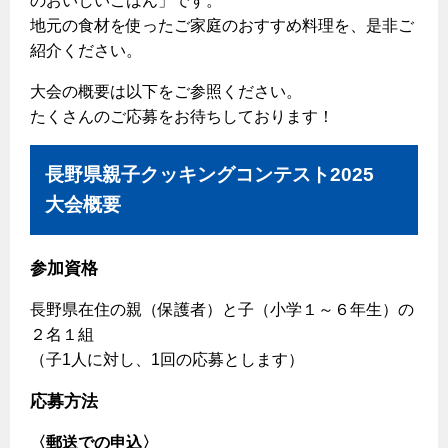
のおいしいごはん」です。
ヤミーのレシピ帖
コンロの取替えは
払込書によるスマホアプリでのお支払い
快適性
地元の食材を使ったご家庭のおすすめ料理を、是非ご
ホーム
お知らせ
都市ガスでんき 従量電灯Ｂ
紹介ください。
リフォーム事例紹介
食育活動について
検針について
経済性
レンジフード
都市ガスでんき 従量電灯Ｃ
お問合わせ・資料請求
ショールーム
原料費調整制度について
大会の概要は以下をご参照ください。
3つのあんしん宣言
ライフスタイルの変化に対応するエコジョーズ
エコ・クッキング
都市ガスでんき 低圧電力
レンジフード
たくさんのご応募をお待ちしております！
テレビCM
情報誌
企業情報
電気料金の計算について
こんなときは
料理教室レンタル
ガス・電気併用住宅とオール電化住宅の比較
オーブン・炊飯器
ご請求とお支払い
長野県親子クッキングコンテスト2025
スタッフ
ガスくさいとき・警報器が鳴ったとき
採用情報
経済性、環境性、創エネ
大会概要
約款
ガスが出ないとき
オーブン
リフォームの流れ
ガスメーターの復帰方法
炊飯器
ライフステージ別に比較する
電気料金のシミュレーション
補助金について
参加資格
ガス器具が故障したとき
20代
ご契約・お手続き
リフォームのお知らせ
警報器
長野県在住の親（保護者）と子（小学１～６年生）の
地震のとき
30代
２名１組
お申込み
ショールーム
ガス給湯器・風呂釜の凍結予防方法
警報器
（子1人に対し、1回の応募とします）
40代～50代
故障診断
停電時の対応
リフォームについてのお問い合わせ
60代
応募方法
バスルーム
よくあるご質問
ガス工事について
〈郵送での申込〉