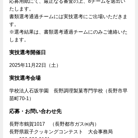
応募用紙にて、厳正なる審査の上、8チームを選出い
たします。
保安体制
書類選考通過チームには実技選考にご出場いただきま
す。
保安体制について
※選考結果は、書類選考通過チームにのみご連絡いた
ガス設備安全点検について
します。
実技選考開催日
各種手続き
2025年11月22日（土）
お引越しのときには
ガス使用開始のご案内
実技選考会場
ガス使用停止のご案内
学校法人石坂学園 長野調理製菓専門学校（長野市早
苗町70-1）
インターネット受付
応募・お問い合わせ先
長野市鶴賀1017 （長野都市ガス㈱内）
長野県親子クッキングコンテスト 大会事務局