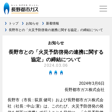
トップ
お知らせ
新着情報
長野市との「火災予防啓発の連携に関する協定」の締結について
ガス料金について
お知らせ
料金メニュー
設備別に比較する
長野市との「火災予防啓発の連携に関する
料金表
協定」の締結について
ガスコンロとIHクッキングヒーターの比較
キッチン
料金の計算方法
2024.03.06
家庭用選択約款
安全性
ガスコンロ
私たちのリフォーム
ご請求とお支払いについて
調理性
2024年3月6日
キッチンをリフォーム
オススメの商品一覧
電力の自由化について
長野都市ガス株式会社
口座振替によるお支払い
清掃性
バスルームをリフォーム
最新ガスコンロの実力
長野都市ガスのでんきのポイント
クレジットカードによるお支払い
長野市（市長 : 荻原 健司）および長野都市ガス株式会
Chef Ropia's JOYFUL CUISINE
サニタリーをリフォーム
法人のお客様へ
グリル活用法
社（社長 : 中山 潔）は、このたび、火災予防啓発の発
ガス給湯器とエコキュートの比較
払込書による窓口でのお支払い
電気料金 長野都市ガスでんきプラン
その他をリフォーム