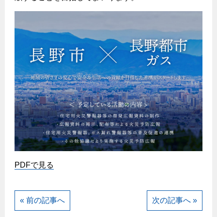
エコジョーズ
プロパンガスから都市ガスへの切り替え
ガス工事に関する約款・委託要件・内管工事見積単価表
浴室暖房乾燥機・脱衣室
都市ガス切り替えのメリット
新しく都市ガスをご利用したい方へ
ミストサウナ
導入事例
道路・敷地内で工事をされる皆さまへ
衣類乾燥機
都市ガス切り替え事例
ガスを安全にお使いいただくために
リビング
ガスファンヒーター
安全対策
ガス温水床暖房・ルームヒーター
ガスメーターの役割と安全機能
古くなったガス管の交換のおすすめ
正しい接続で安全に
PDFで見る
長期使用製品安全点検制度について
換気と給排気設備の注意点
« 前の記事へ
次の記事へ »
冬季の注意