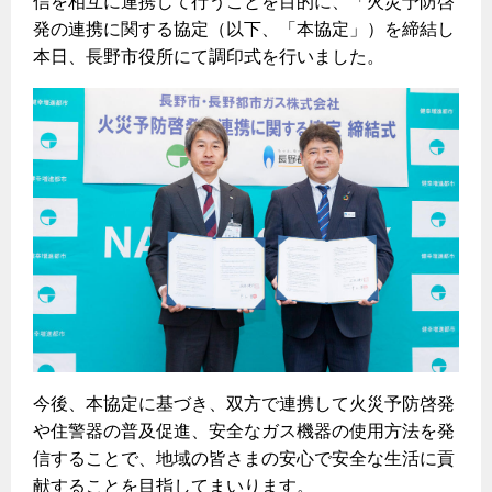
信を相互に連携して行うことを目的に、「火災予防啓
ヤミーのレシピ帖
コンロの取替えは
払込書によるスマホアプリでのお支払い
快適性
発の連携に関する協定（以下、「本協定」）を締結し
ホーム
お知らせ
都市ガスでんき 従量電灯Ｂ
本日、長野市役所にて調印式を行いました。
リフォーム事例紹介
食育活動について
検針について
経済性
レンジフード
都市ガスでんき 従量電灯Ｃ
お問合わせ・資料請求
ショールーム
原料費調整制度について
3つのあんしん宣言
ライフスタイルの変化に対応するエコジョーズ
エコ・クッキング
都市ガスでんき 低圧電力
レンジフード
テレビCM
情報誌
企業情報
電気料金の計算について
こんなときは
料理教室レンタル
ガス・電気併用住宅とオール電化住宅の比較
オーブン・炊飯器
ご請求とお支払い
スタッフ
ガスくさいとき・警報器が鳴ったとき
採用情報
経済性、環境性、創エネ
約款
ガスが出ないとき
オーブン
リフォームの流れ
ガスメーターの復帰方法
炊飯器
ライフステージ別に比較する
電気料金のシミュレーション
補助金について
ガス器具が故障したとき
20代
ご契約・お手続き
リフォームのお知らせ
警報器
地震のとき
30代
お申込み
ショールーム
ガス給湯器・風呂釜の凍結予防方法
警報器
40代～50代
今後、本協定に基づき、双方で連携して火災予防啓発
故障診断
停電時の対応
や住警器の普及促進、安全なガス機器の使用方法を発
リフォームについてのお問い合わせ
60代
バスルーム
信することで、地域の皆さまの安心で安全な生活に貢
よくあるご質問
ガス工事について
献することを目指してまいります。