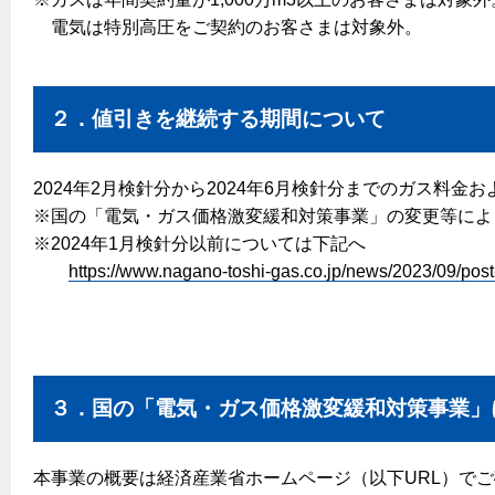
エコジョーズ
プロパンガスから都市ガスへの切り替え
電気は特別高圧をご契約のお客さまは対象外。
ガス工事に関する約款・委託要件・内管工事見積単価表
浴室暖房乾燥機・脱衣室
都市ガス切り替えのメリット
新しく都市ガスをご利用したい方へ
ミストサウナ
導入事例
道路・敷地内で工事をされる皆さまへ
２．値引きを継続する期間について
衣類乾燥機
都市ガス切り替え事例
ガスを安全にお使いいただくために
リビング
2024年2月検針分から2024年6月検針分までのガス料金
※国の「電気・ガス価格激変緩和対策事業」の変更等によ
ガスファンヒーター
安全対策
※2024年1月検針分以前については下記へ
ガス温水床暖房・ルームヒーター
https://www.nagano-toshi-gas.co.jp/news/2023/09/post
ガスメーターの役割と安全機能
古くなったガス管の交換のおすすめ
正しい接続で安全に
長期使用製品安全点検制度について
３．国の「電気・ガス価格激変緩和対策事業」
換気と給排気設備の注意点
冬季の注意
本事業の概要は経済産業省ホームページ（以下URL）で