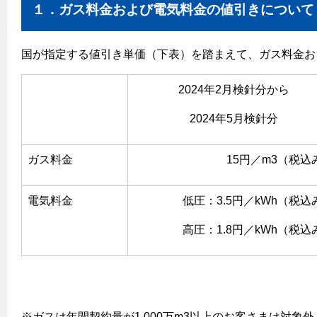
ヤミーのレシピ帖
コンロの取替えは
１．ガス料金および電気料金の値引きについて
払込書によるスマホアプリでのお支払い
快適性
ホーム
都市ガスでんき 従量電灯Ｂ
リフォーム事例紹介
食育活動について
検針について
経済性
レンジフード
都市ガスでんき 従量電灯Ｃ
国が指定する値引き単価（下表）を踏まえて、ガス料金お
お問合わせ・資料請求
原料費調整制度について
3つのあんしん宣言
ライフスタイルの変化に対応するエコジョーズ
エコ・クッキング
都市ガスでんき 低圧電力
レンジフード
2024年2月検針分から
テレビCM
情報誌
電気料金の計算について
こんなときは
料理教室レンタル
ガス・電気併用住宅とオール電化住宅の比較
2024年5月検針分
オーブン・炊飯器
ご請求とお支払い
スタッフ
ガスくさいとき・警報器が鳴ったとき
採用情報
経済性、環境性、創エネ
約款
ガスが出ないとき
オーブン
リフォームの流れ
ガス料金
15円／m3（税込
ガスメーターの復帰方法
炊飯器
ライフステージ別に比較する
電気料金のシミュレーション
補助金について
電気料金
低圧：3.5円／kWh（税込
ガス器具が故障したとき
20代
ご契約・お手続き
リフォームのお知らせ
警報器
地震のとき
高圧：1.8円／kWh（税込
30代
お申込み
ショールーム
ガス給湯器・風呂釜の凍結予防方法
警報器
40代～50代
故障診断
停電時の対応
リフォームについてのお問い合わせ
60代
バスルーム
よくあるご質問
ガス工事について
※ガスは年間契約量が1,000万m3以上のお客さまは対象外