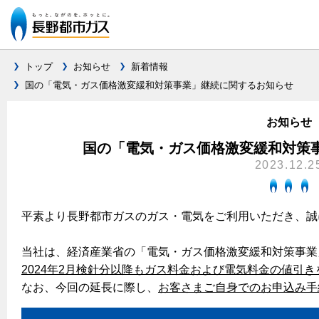
トップ
お知らせ
新着情報
国の「電気・ガス価格激変緩和対策事業」継続に関するお知らせ
ガス料金について
お知らせ
料金メニュー
設備別に比較する
国の「電気・ガス価格激変緩和対策
料金表
2023.12.2
ガスコンロとIHクッキングヒーターの比較
キッチン
料金の計算方法
家庭用選択約款
安全性
ガスコンロ
私たちのリフォーム
平素より長野都市ガスのガス・電気をご利用いただき、誠
ご請求とお支払いについて
調理性
キッチンをリフォーム
オススメの商品一覧
電力の自由化について
当社は、経済産業省の「電気・ガス価格激変緩和対策事業
口座振替によるお支払い
清掃性
バスルームをリフォーム
2024年2月検針分以降もガス料金および電気料金の値引
最新ガスコンロの実力
長野都市ガスのでんきのポイント
クレジットカードによるお支払い
なお、今回の延長に際し、
Chef Ropia's JOYFUL CUISINE
お客さまご自身でのお申込み手
サニタリーをリフォーム
法人のお客様へ
グリル活用法
ガス給湯器とエコキュートの比較
払込書による窓口でのお支払い
電気料金 長野都市ガスでんきプラン
その他をリフォーム