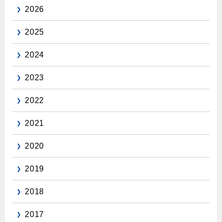
エコジョーズ
プロパンガスから都市ガスへの切り替え
2026
ガス工事に関する約款・委託要件・内管工事見積単価表
浴室暖房乾燥機・脱衣室
都市ガス切り替えのメリット
新しく都市ガスをご利用したい方へ
2025
ミストサウナ
導入事例
道路・敷地内で工事をされる皆さまへ
衣類乾燥機
2024
都市ガス切り替え事例
ガスを安全にお使いいただくために
2023
リビング
ガスファンヒーター
2022
安全対策
ガス温水床暖房・ルームヒーター
2021
ガスメーターの役割と安全機能
古くなったガス管の交換のおすすめ
2020
正しい接続で安全に
2019
長期使用製品安全点検制度について
2018
換気と給排気設備の注意点
冬季の注意
2017