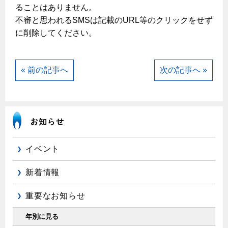
ヤミーのレシピ帖
コンロの取替えは
ることはありません。
払込書によるスマホアプリでのお支払い
快適性
ホーム
お知らせ
都市ガスでんき 従量電灯Ｂ
不審と思われるSMSは記載のURL等のクリックをせず
リフォーム事例紹介
食育活動について
検針について
経済性
レンジフード
に削除してください。
都市ガスでんき 従量電灯Ｃ
お問合わせ・資料請求
ショールーム
原料費調整制度について
3つのあんしん宣言
ライフスタイルの変化に対応するエコジョーズ
エコ・クッキング
都市ガスでんき 低圧電力
レンジフード
テレビCM
情報誌
企業情報
電気料金の計算について
« 前の記事へ
次の記事へ »
こんなときは
料理教室レンタル
ガス・電気併用住宅とオール電化住宅の比較
オーブン・炊飯器
ご請求とお支払い
スタッフ
ガスくさいとき・警報器が鳴ったとき
採用情報
経済性、環境性、創エネ
約款
ガスが出ないとき
オーブン
リフォームの流れ
ガスメーターの復帰方法
炊飯器
ライフステージ別に比較する
電気料金のシミュレーション
補助金について
ガス器具が故障したとき
イベント
20代
ご契約・お手続き
リフォームのお知らせ
警報器
地震のとき
30代
新着情報
お申込み
ショールーム
ガス給湯器・風呂釜の凍結予防方法
警報器
40代～50代
重要なお知らせ
故障診断
停電時の対応
リフォームについてのお問い合わせ
60代
バスルーム
年別に見る
よくあるご質問
ガス工事について