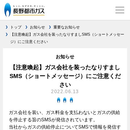
トップ
お知らせ
重要なお知らせ
【注意喚起】ガス会社を装ったなりすましSMS（ショートメッセー
ジ）にご注意ください
ガス料金について
料金メニュー
お知らせ
設備別に比較する
料金表
【注意喚起】ガス会社を装ったなりすまし
ガスコンロとIHクッキングヒーターの比較
キッチン
料金の計算方法
SMS（ショートメッセージ）にご注意くだ
さい
家庭用選択約款
安全性
ガスコンロ
私たちのリフォーム
2022.06.13
ご請求とお支払いについて
調理性
キッチンをリフォーム
オススメの商品一覧
電力の自由化について
口座振替によるお支払い
清掃性
バスルームをリフォーム
最新ガスコンロの実力
ガス会社を装い、ガス料金を支払わないとガスの供給
長野都市ガスのでんきのポイント
クレジットカードによるお支払い
Chef Ropia's JOYFUL CUISINE
サニタリーをリフォーム
を停止する旨のSMSが発信されています。
法人のお客様へ
グリル活用法
ガス給湯器とエコキュートの比較
払込書による窓口でのお支払い
当社からガスの供給停止についてSMSで情報を発信す
電気料金 長野都市ガスでんきプラン
その他をリフォーム