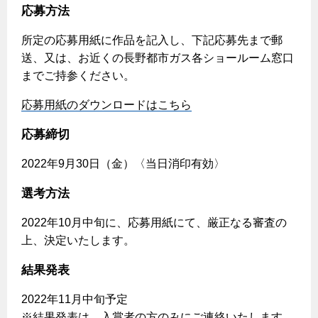
応募方法
保安体制
所定の応募用紙に作品を記入し、下記応募先まで郵
送、又は、お近くの長野都市ガス各ショールーム窓口
保安体制について
までご持参ください。
ガス設備安全点検について
応募用紙のダウンロードはこちら
各種手続き
応募締切
お引越しのときには
2022年9月30日（金）〈当日消印有効〉
ガス使用開始のご案内
選考方法
ガス使用停止のご案内
2022年10月中旬に、応募用紙にて、厳正なる審査の
インターネット受付
上、決定いたします。
結果発表
2022年11月中旬予定
※結果発表は、入賞者の方のみにご連絡いたします。