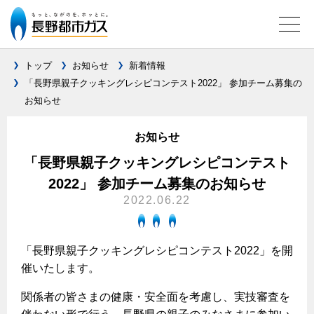
トップ
お知らせ
新着情報
「長野県親子クッキングレシピコンテスト2022」 参加チーム募集の
お知らせ
ガス料金について
料金メニュー
お知らせ
設備別に比較する
料金表
「長野県親子クッキングレシピコンテスト
ガスコンロとIHクッキングヒーターの比較
キッチン
料金の計算方法
2022」 参加チーム募集のお知らせ
2022.06.22
家庭用選択約款
安全性
ガスコンロ
私たちのリフォーム
ご請求とお支払いについて
調理性
キッチンをリフォーム
オススメの商品一覧
電力の自由化について
「長野県親子クッキングレシピコンテスト2022」を開
口座振替によるお支払い
清掃性
バスルームをリフォーム
催いたします。
最新ガスコンロの実力
長野都市ガスのでんきのポイント
クレジットカードによるお支払い
Chef Ropia's JOYFUL CUISINE
サニタリーをリフォーム
法人のお客様へ
グリル活用法
関係者の皆さまの健康・安全面を考慮し、実技審査を
ガス給湯器とエコキュートの比較
払込書による窓口でのお支払い
電気料金 長野都市ガスでんきプラン
その他をリフォーム