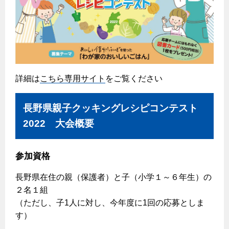
エコジョーズ
プロパンガスから都市ガスへの切り替え
ガス工事に関する約款・委託要件・内管工事見積単価表
浴室暖房乾燥機・脱衣室
都市ガス切り替えのメリット
新しく都市ガスをご利用したい方へ
ミストサウナ
導入事例
道路・敷地内で工事をされる皆さまへ
衣類乾燥機
都市ガス切り替え事例
詳細は
こちら専用サイト
をご覧ください
ガスを安全にお使いいただくために
リビング
ガスファンヒーター
安全対策
長野県親子クッキングレシピコンテスト
ガス温水床暖房・ルームヒーター
2022 大会概要
ガスメーターの役割と安全機能
古くなったガス管の交換のおすすめ
参加資格
正しい接続で安全に
長野県在住の親（保護者）と子（小学１～６年生）の
長期使用製品安全点検制度について
２名１組
換気と給排気設備の注意点
（ただし、子1人に対し、今年度に1回の応募としま
す）
冬季の注意