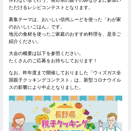
伴わない形で行う、長野県の親子のみなさまに参加い
ヤミーのレシピ帖
コンロの取替えは
払込書によるスマホアプリでのお支払い
快適性
ただけるレシピコンテストとなります。
ホーム
お知らせ
都市ガスでんき 従量電灯Ｂ
リフォーム事例紹介
食育活動について
検針について
経済性
レンジフード
都市ガスでんき 従量電灯Ｃ
募集テーマは、おいしい信州ふーどを使った「わが家
お問合わせ・資料請求
ショールーム
原料費調整制度について
のおいしいごはん」です。
3つのあんしん宣言
ライフスタイルの変化に対応するエコジョーズ
エコ・クッキング
都市ガスでんき 低圧電力
レンジフード
地元の食材を使ったご家庭のおすすめ料理を、是非ご
テレビCM
情報誌
企業情報
電気料金の計算について
紹介ください。
こんなときは
料理教室レンタル
ガス・電気併用住宅とオール電化住宅の比較
オーブン・炊飯器
ご請求とお支払い
スタッフ
ガスくさいとき・警報器が鳴ったとき
大会の概要は以下を参照ください。
採用情報
経済性、環境性、創エネ
約款
たくさんのご応募をお待ちしております！
ガスが出ないとき
オーブン
リフォームの流れ
なお、昨年度まで開催しておりました「ウィズガス全
ガスメーターの復帰方法
炊飯器
ライフステージ別に比較する
電気料金のシミュレーション
補助金について
国親子クッキングコンテスト」は、新型コロナウイル
ガス器具が故障したとき
20代
スの影響により中止となりました。
ご契約・お手続き
リフォームのお知らせ
警報器
地震のとき
30代
お申込み
ショールーム
ガス給湯器・風呂釜の凍結予防方法
警報器
40代～50代
故障診断
停電時の対応
リフォームについてのお問い合わせ
60代
バスルーム
よくあるご質問
ガス工事について