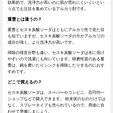
効果的で、洗浄力が高いのに肌が荒れにくいくいとい
う点でも注目を集めているアルカリ剤です。
保安体制
重曹とは違うの？
保安体制について
重曹とセスキ炭酸ソーダはともにアルカリ性で見た目
ガス設備安全点検について
も似ていますが、セスキ炭酸ソーダの方がアルカリの
成分が強く、より洗浄力が高いです。
各種手続き
掃除の得意分野も違い、セスキ炭酸ソーダは水に溶け
お引越しのときには
やすいので洗濯にも向いています。研磨性質のある重
ガス使用開始のご案内
曹は、鍋を磨いたりシンクを掃除したりするのにおす
ガス使用停止のご案内
すめです。
どこで買えるの？
インターネット受付
セスキ炭酸ソーダは、スーパーやコンビニ、百円均一
ショップなどで購入できます。 粉末状のものだけでは
なく、スプレータイプも売られているので、用途に合
わせて準備しましょう。