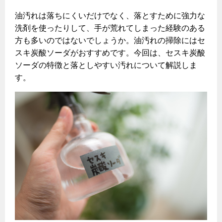
ヤミーのレシピ帖
コンロの取替えは
払込書によるスマホアプリでのお支払い
快適性
ホーム
お知らせ
都市ガスでんき 従量電灯Ｂ
油汚れは落ちにくいだけでなく、落とすために強力な
リフォーム事例紹介
食育活動について
検針について
洗剤を使ったりして、手が荒れてしまった経験のある
経済性
レンジフード
都市ガスでんき 従量電灯Ｃ
お問合わせ・資料請求
ショールーム
方も多いのではないでしょうか。油汚れの掃除にはセ
原料費調整制度について
3つのあんしん宣言
ライフスタイルの変化に対応するエコジョーズ
エコ・クッキング
都市ガスでんき 低圧電力
スキ炭酸ソーダがおすすめです。今回は、セスキ炭酸
レンジフード
ソーダの特徴と落としやすい汚れについて解説しま
テレビCM
情報誌
企業情報
電気料金の計算について
こんなときは
料理教室レンタル
ガス・電気併用住宅とオール電化住宅の比較
す。
オーブン・炊飯器
ご請求とお支払い
スタッフ
ガスくさいとき・警報器が鳴ったとき
採用情報
経済性、環境性、創エネ
約款
ガスが出ないとき
オーブン
リフォームの流れ
ガスメーターの復帰方法
炊飯器
ライフステージ別に比較する
電気料金のシミュレーション
補助金について
ガス器具が故障したとき
20代
ご契約・お手続き
リフォームのお知らせ
警報器
地震のとき
30代
お申込み
ショールーム
ガス給湯器・風呂釜の凍結予防方法
警報器
40代～50代
故障診断
停電時の対応
リフォームについてのお問い合わせ
60代
バスルーム
よくあるご質問
ガス工事について