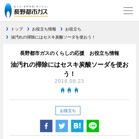
トップ
お役立ち情報
お役立ち
油汚れの掃除にはセスキ炭酸ソーダを使おう！
ガス料金について
長野都市ガスのくらしの応援 お役立ち情報
料金メニュー
設備別に比較する
油汚れの掃除にはセスキ炭酸ソーダを使お
料金表
う！
ガスコンロとIHクッキングヒーターの比較
キッチン
料金の計算方法
2018.08.23
家庭用選択約款
安全性
ガスコンロ
私たちのリフォーム
ご請求とお支払いについて
調理性
キッチンをリフォーム
オススメの商品一覧
電力の自由化について
お役立ち
口座振替によるお支払い
清掃性
バスルームをリフォーム
最新ガスコンロの実力
長野都市ガスのでんきのポイント
クレジットカードによるお支払い
Chef Ropia's JOYFUL CUISINE
サニタリーをリフォーム
法人のお客様へ
グリル活用法
ガス給湯器とエコキュートの比較
払込書による窓口でのお支払い
電気料金 長野都市ガスでんきプラン
その他をリフォーム