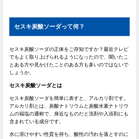
エコジョーズ
プロパンガスから都市ガスへの切り替え
ガス工事に関する約款・委託要件・内管工事見積単価表
浴室暖房乾燥機・脱衣室
都市ガス切り替えのメリット
新しく都市ガスをご利用したい方へ
ミストサウナ
セスキ炭酸ソーダって何？
導入事例
道路・敷地内で工事をされる皆さまへ
衣類乾燥機
都市ガス切り替え事例
ガスを安全にお使いいただくために
セスキ炭酸ソーダの正体をご存知ですか？最近テレビ
リビング
でもよく取り上げられるようになったので、聞いたこ
ガスファンヒーター
安全対策
とある方や見かけたことのある方も多いのではないで
しょうか。
ガス温水床暖房・ルームヒーター
ガスメーターの役割と安全機能
セスキ炭酸ソーダとは
古くなったガス管の交換のおすすめ
セスキ炭酸ソーダを簡単に表すと、アルカリ剤です。
正しい接続で安全に
アルカリ剤とは、炭酸ナトリウムと炭酸水素ナトリウ
長期使用製品安全点検制度について
ムの福塩の通称で、身近なものだと洗剤や入浴剤にも
含まれている成分です。
換気と給排気設備の注意点
冬季の注意
水に溶けやすい性質を持ち、酸性の汚れを落とすのに