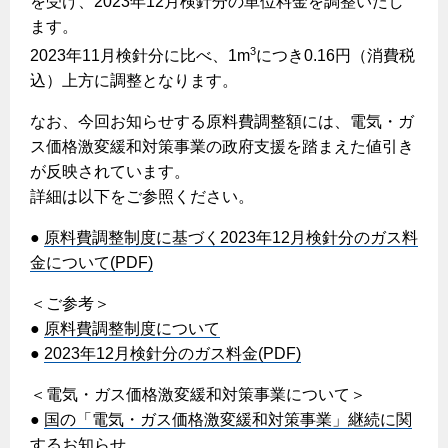
を受け、2023年12月検針分の単位料金を調整いたし
ヤミーのレシピ帖
コンロの取替えは
払込書によるスマホアプリでのお支払い
快適性
ます。
ホーム
お知らせ
都市ガスでんき 従量電灯Ｂ
リフォーム事例紹介
食育活動について
検針について
3
2023年11月検針分に比べ、1m
につき0.16円（消費税
経済性
レンジフード
都市ガスでんき 従量電灯Ｃ
お問合わせ・資料請求
ショールーム
込）上方に調整となります。
原料費調整制度について
3つのあんしん宣言
ライフスタイルの変化に対応するエコジョーズ
エコ・クッキング
都市ガスでんき 低圧電力
レンジフード
なお、今回お知らせする原料費調整額には、電気・ガ
テレビCM
情報誌
企業情報
電気料金の計算について
こんなときは
ス価格激変緩和対策事業の政府支援を踏まえた値引き
料理教室レンタル
ガス・電気併用住宅とオール電化住宅の比較
オーブン・炊飯器
ご請求とお支払い
が反映されています。
スタッフ
ガスくさいとき・警報器が鳴ったとき
採用情報
詳細は以下をご参照ください。
経済性、環境性、創エネ
約款
ガスが出ないとき
オーブン
リフォームの流れ
●
原料費調整制度に基づく2023年12月検針分のガス料
ガスメーターの復帰方法
炊飯器
ライフステージ別に比較する
電気料金のシミュレーション
金について(PDF)
補助金について
ガス器具が故障したとき
20代
ご契約・お手続き
＜ご参考＞
リフォームのお知らせ
警報器
地震のとき
30代
●
原料費調整制度について
お申込み
ショールーム
●
2023年12月検針分のガス料金(PDF)
ガス給湯器・風呂釜の凍結予防方法
警報器
40代～50代
故障診断
停電時の対応
リフォームについてのお問い合わせ
＜電気・ガス価格激変緩和対策事業について＞
60代
バスルーム
●
国の「電気・ガス価格激変緩和対策事業」継続に関
よくあるご質問
ガス工事について
するお知らせ