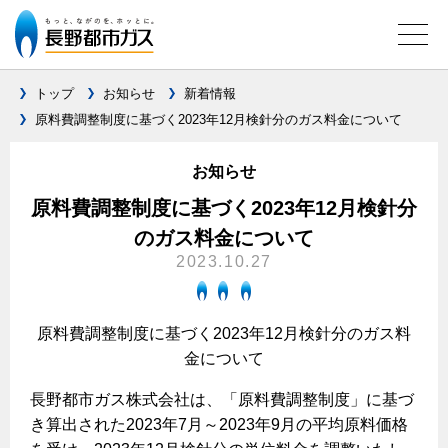
トップ
お知らせ
新着情報
原料費調整制度に基づく2023年12月検針分のガス料金について
ガス料金について
お知らせ
料金メニュー
設備別に比較する
原料費調整制度に基づく2023年12月検針分
料金表
のガス料金について
ガスコンロとIHクッキングヒーターの比較
キッチン
料金の計算方法
2023.10.27
家庭用選択約款
安全性
ガスコンロ
私たちのリフォーム
ご請求とお支払いについて
調理性
原料費調整制度に基づく2023年12月検針分のガス料
キッチンをリフォーム
オススメの商品一覧
電力の自由化について
金について
口座振替によるお支払い
清掃性
バスルームをリフォーム
最新ガスコンロの実力
長野都市ガスのでんきのポイント
クレジットカードによるお支払い
長野都市ガス株式会社は、「原料費調整制度」に基づ
Chef Ropia's JOYFUL CUISINE
サニタリーをリフォーム
法人のお客様へ
グリル活用法
き算出された2023年7月～2023年9月の平均原料価格
ガス給湯器とエコキュートの比較
払込書による窓口でのお支払い
電気料金 長野都市ガスでんきプラン
その他をリフォーム