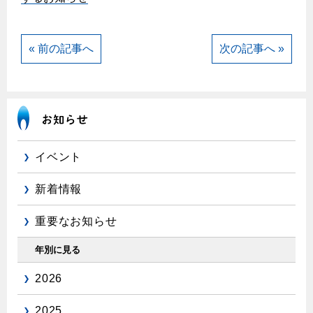
エコジョーズ
プロパンガスから都市ガスへの切り替え
ガス工事に関する約款・委託要件・内管工事見積単価表
浴室暖房乾燥機・脱衣室
都市ガス切り替えのメリット
新しく都市ガスをご利用したい方へ
« 前の記事へ
次の記事へ »
ミストサウナ
導入事例
道路・敷地内で工事をされる皆さまへ
衣類乾燥機
都市ガス切り替え事例
ガスを安全にお使いいただくために
リビング
ガスファンヒーター
安全対策
イベント
ガス温水床暖房・ルームヒーター
ガスメーターの役割と安全機能
新着情報
古くなったガス管の交換のおすすめ
重要なお知らせ
正しい接続で安全に
長期使用製品安全点検制度について
年別に見る
換気と給排気設備の注意点
2026
冬季の注意
2025