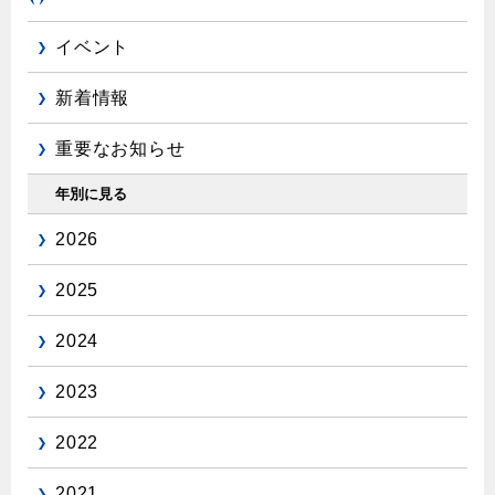
エコジョーズ
プロパンガスから都市ガスへの切り替え
ガス工事に関する約款・委託要件・内管工事見積単価表
浴室暖房乾燥機・脱衣室
都市ガス切り替えのメリット
イベント
新しく都市ガスをご利用したい方へ
ミストサウナ
新着情報
導入事例
道路・敷地内で工事をされる皆さまへ
衣類乾燥機
都市ガス切り替え事例
重要なお知らせ
ガスを安全にお使いいただくために
リビング
年別に見る
ガスファンヒーター
安全対策
2026
ガス温水床暖房・ルームヒーター
ガスメーターの役割と安全機能
2025
古くなったガス管の交換のおすすめ
2024
正しい接続で安全に
2023
長期使用製品安全点検制度について
換気と給排気設備の注意点
2022
冬季の注意
2021