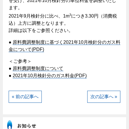
を受け、2021年10月検針分の単位料金を調整いたし
ヤミーのレシピ帖
コンロの取替えは
払込書によるスマホアプリでのお支払い
快適性
ます。
ホーム
お知らせ
都市ガスでんき 従量電灯Ｂ
リフォーム事例紹介
食育活動について
検針について
3
2021年9月検針分に比べ、1m
につき3.30円（消費税
経済性
レンジフード
都市ガスでんき 従量電灯Ｃ
お問合わせ・資料請求
ショールーム
込）上方に調整となります。
原料費調整制度について
3つのあんしん宣言
ライフスタイルの変化に対応するエコジョーズ
エコ・クッキング
都市ガスでんき 低圧電力
詳細は以下をご参照ください。
レンジフード
テレビCM
情報誌
企業情報
電気料金の計算について
こんなときは
●
原料費調整制度に基づく2021年10月検針分のガス料
料理教室レンタル
ガス・電気併用住宅とオール電化住宅の比較
オーブン・炊飯器
ご請求とお支払い
金について(PDF)
スタッフ
ガスくさいとき・警報器が鳴ったとき
採用情報
経済性、環境性、創エネ
約款
＜ご参考＞
ガスが出ないとき
オーブン
リフォームの流れ
●
原料費調整制度について
ガスメーターの復帰方法
炊飯器
ライフステージ別に比較する
電気料金のシミュレーション
●
2021年10月検針分のガス料金(PDF)
補助金について
ガス器具が故障したとき
20代
ご契約・お手続き
リフォームのお知らせ
警報器
地震のとき
30代
« 前の記事へ
次の記事へ »
お申込み
ショールーム
ガス給湯器・風呂釜の凍結予防方法
警報器
40代～50代
故障診断
停電時の対応
リフォームについてのお問い合わせ
60代
バスルーム
よくあるご質問
ガス工事について