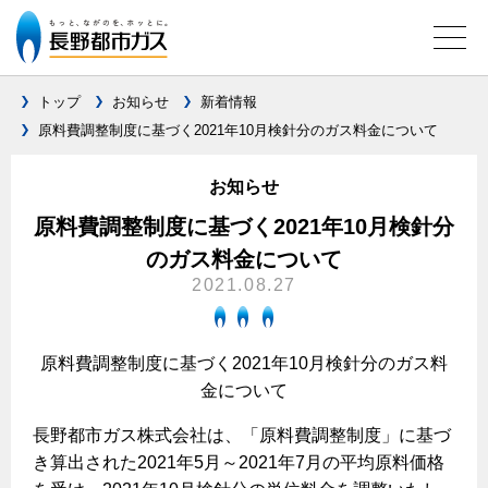
トップ
お知らせ
新着情報
原料費調整制度に基づく2021年10月検針分のガス料金について
ガス料金について
お知らせ
料金メニュー
設備別に比較する
原料費調整制度に基づく2021年10月検針分
料金表
のガス料金について
ガスコンロとIHクッキングヒーターの比較
キッチン
料金の計算方法
2021.08.27
家庭用選択約款
安全性
ガスコンロ
私たちのリフォーム
ご請求とお支払いについて
調理性
原料費調整制度に基づく2021年10月検針分のガス料
キッチンをリフォーム
オススメの商品一覧
電力の自由化について
金について
口座振替によるお支払い
清掃性
バスルームをリフォーム
最新ガスコンロの実力
長野都市ガスのでんきのポイント
クレジットカードによるお支払い
長野都市ガス株式会社は、「原料費調整制度」に基づ
Chef Ropia's JOYFUL CUISINE
サニタリーをリフォーム
法人のお客様へ
グリル活用法
き算出された2021年5月～2021年7月の平均原料価格
ガス給湯器とエコキュートの比較
払込書による窓口でのお支払い
電気料金 長野都市ガスでんきプラン
その他をリフォーム