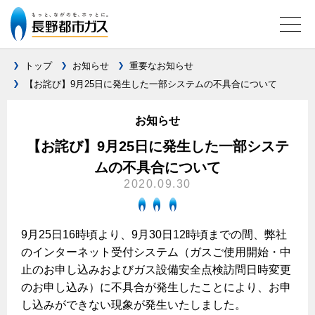
トップ
お知らせ
重要なお知らせ
【お詫び】9月25日に発生した一部システムの不具合について
ガス料金について
お知らせ
料金メニュー
設備別に比較する
【お詫び】9月25日に発生した一部システ
料金表
ムの不具合について
ガスコンロとIHクッキングヒーターの比較
キッチン
料金の計算方法
2020.09.30
家庭用選択約款
安全性
ガスコンロ
私たちのリフォーム
ご請求とお支払いについて
調理性
9月25日16時頃より、9月30日12時頃までの間、弊社
キッチンをリフォーム
オススメの商品一覧
電力の自由化について
のインターネット受付システム（ガスご使用開始・中
口座振替によるお支払い
清掃性
バスルームをリフォーム
最新ガスコンロの実力
止のお申し込みおよびガス設備安全点検訪問日時変更
長野都市ガスのでんきのポイント
クレジットカードによるお支払い
Chef Ropia's JOYFUL CUISINE
のお申し込み）に不具合が発生したことにより、お申
サニタリーをリフォーム
法人のお客様へ
グリル活用法
ガス給湯器とエコキュートの比較
払込書による窓口でのお支払い
し込みができない現象が発生いたしました。
電気料金 長野都市ガスでんきプラン
その他をリフォーム