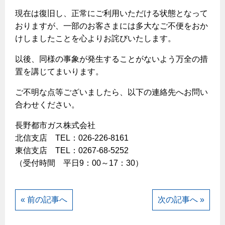
ヤミーのレシピ帖
コンロの取替えは
払込書によるスマホアプリでのお支払い
快適性
現在は復旧し、正常にご利用いただける状態となって
ホーム
お知らせ
都市ガスでんき 従量電灯Ｂ
おりますが、一部のお客さまには多大なご不便をおか
リフォーム事例紹介
食育活動について
検針について
経済性
レンジフード
都市ガスでんき 従量電灯Ｃ
けしましたことを心よりお詫びいたします。
お問合わせ・資料請求
ショールーム
原料費調整制度について
3つのあんしん宣言
ライフスタイルの変化に対応するエコジョーズ
エコ・クッキング
都市ガスでんき 低圧電力
レンジフード
以後、同様の事象が発生することがないよう万全の措
テレビCM
情報誌
企業情報
電気料金の計算について
置を講じてまいります。
こんなときは
料理教室レンタル
ガス・電気併用住宅とオール電化住宅の比較
オーブン・炊飯器
ご請求とお支払い
スタッフ
ガスくさいとき・警報器が鳴ったとき
ご不明な点等ございましたら、以下の連絡先へお問い
採用情報
経済性、環境性、創エネ
約款
合わせください。
ガスが出ないとき
オーブン
リフォームの流れ
長野都市ガス株式会社
ガスメーターの復帰方法
炊飯器
ライフステージ別に比較する
電気料金のシミュレーション
補助金について
北信支店 TEL：026-226-8161
ガス器具が故障したとき
20代
東信支店 TEL：0267-68-5252
ご契約・お手続き
リフォームのお知らせ
警報器
地震のとき
（受付時間 平日9：00～17：30）
30代
お申込み
ショールーム
ガス給湯器・風呂釜の凍結予防方法
警報器
40代～50代
故障診断
停電時の対応
リフォームについてのお問い合わせ
« 前の記事へ
次の記事へ »
60代
バスルーム
よくあるご質問
ガス工事について