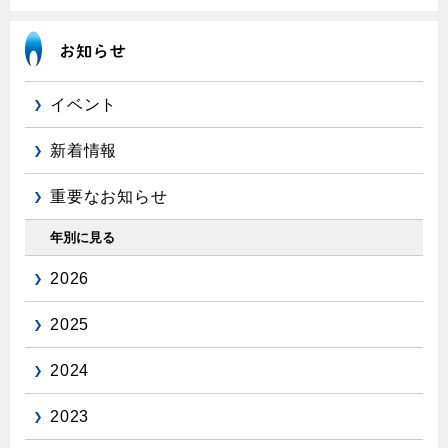
エコジョーズ
プロパンガスから都市ガスへの切り替え
ガス工事に関する約款・委託要件・内管工事見積単価表
浴室暖房乾燥機・脱衣室
都市ガス切り替えのメリット
新しく都市ガスをご利用したい方へ
ミストサウナ
導入事例
道路・敷地内で工事をされる皆さまへ
イベント
衣類乾燥機
都市ガス切り替え事例
新着情報
ガスを安全にお使いいただくために
リビング
重要なお知らせ
ガスファンヒーター
安全対策
ガス温水床暖房・ルームヒーター
年別に見る
ガスメーターの役割と安全機能
2026
古くなったガス管の交換のおすすめ
正しい接続で安全に
2025
長期使用製品安全点検制度について
2024
換気と給排気設備の注意点
2023
冬季の注意