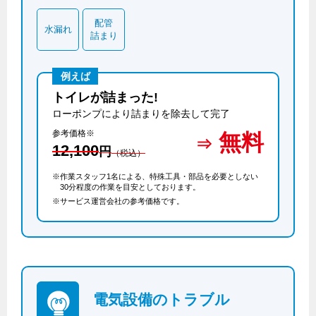
エコジョーズ
プロパンガスから都市ガスへの切り替え
ガス工事に関する約款・委託要件・内管工事見積単価表
配管
浴室暖房乾燥機・脱衣室
水漏れ
都市ガス切り替えのメリット
詰まり
新しく都市ガスをご利用したい方へ
ミストサウナ
導入事例
道路・敷地内で工事をされる皆さまへ
衣類乾燥機
例えば
都市ガス切り替え事例
トイレが詰まった!
ガスを安全にお使いいただくために
ローポンプにより詰まりを除去して完了
リビング
参考価格※
無料
ガスファンヒーター
安全対策
12,100
円
（税込）
ガス温水床暖房・ルームヒーター
ガスメーターの役割と安全機能
※作業スタッフ1名による、特殊工具・部品を必要としない
30分程度の作業を目安としております。
古くなったガス管の交換のおすすめ
※サービス運営会社の参考価格です。
正しい接続で安全に
長期使用製品安全点検制度について
換気と給排気設備の注意点
電気設備のトラブル
冬季の注意