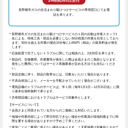
24時間365日受付
長野都市ガスの生活まわり駆けつけサービスの専用窓口にてお電
話を承ります。
＊長野都市ガスの生活まわり駆けつけサービスの１回の出動は作業スタッフ1
名による、特殊工具・部品を必要としない30分程度の作業を目安としており
ます。30分を超える作業の場合10分毎に1,650円（税込）の延長料金が発生
します。
＊応急処置で完了しないトラブルに関しては相談の上、2次対応を承ります。
＊部品代、交換費用、作業費等が発生した際は会員さまのご負担となります。
発生した費用についてはサービス実施業者が定める方法でお支払いくださ
い。
＊部品交換に伴う、部品の取寄せには、日数をいただく場合があります。
＊不具合状況により、メーカーを手配させていただく場合がございます。
＊電気設備のトラブルのサービスは、年１回（毎年1月1日～12月31日迄）に限
り基本出張料無料で承ります。
＊共有部設備におけるトラブルはサービス対象外とします。
【サービスについて】
＊会員さまと同居されている方からのご連絡にも対応いたします。
＊地域や作業内容によって即日対応できない場合や作業員の現地到着までに時
間を要する場合がありますので予めご了承ください。
＊状況によりご希望に添えない場合があります。＊天変地異は対象外とさせて