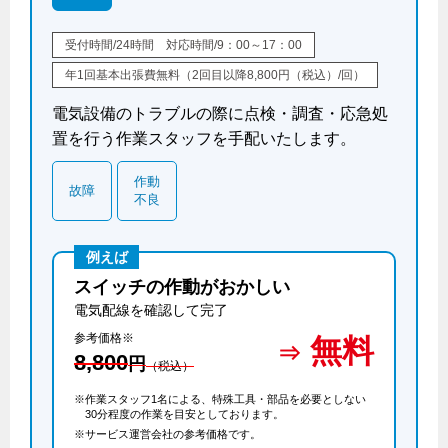
保安体制
受付時間/24時間 対応時間/9：00～17：00
年1回基本出張費無料（2回目以降8,800円（税込）/回）
保安体制について
電気設備のトラブルの際に点検・調査・応急処
ガス設備安全点検について
置を行う作業スタッフを手配いたします。
各種手続き
作動
故障
不良
お引越しのときには
ガス使用開始のご案内
例えば
ガス使用停止のご案内
スイッチの作動がおかしい
電気配線を確認して完了
インターネット受付
参考価格※
無料
8,800
円
（税込）
※作業スタッフ1名による、特殊工具・部品を必要としない
30分程度の作業を目安としております。
※サービス運営会社の参考価格です。