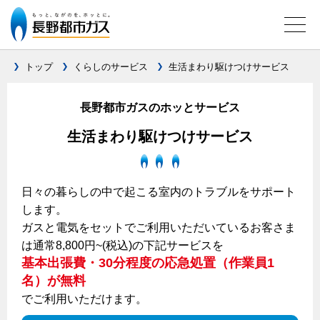
トップ
くらしのサービス
生活まわり駆けつけサービス
ガス料金について
長野都市ガスのホッとサービス
料金メニュー
生活まわり駆けつけサービス
設備別に比較する
料金表
ガスコンロとIHクッキングヒーターの比較
キッチン
料金の計算方法
日々の暮らしの中で起こる室内のトラブルをサポート
家庭用選択約款
します。
安全性
ガスコンロ
私たちのリフォーム
ガスと電気をセットでご利用いただいているお客さま
ご請求とお支払いについて
調理性
キッチンをリフォーム
は通常8,800円~(税込)の下記サービスを
オススメの商品一覧
電力の自由化について
口座振替によるお支払い
基本出張費・30分程度の応急処置（作業員1
清掃性
バスルームをリフォーム
最新ガスコンロの実力
名）が無料
長野都市ガスのでんきのポイント
クレジットカードによるお支払い
Chef Ropia's JOYFUL CUISINE
サニタリーをリフォーム
法人のお客様へ
グリル活用法
でご利用いただけます。
ガス給湯器とエコキュートの比較
払込書による窓口でのお支払い
電気料金 長野都市ガスでんきプラン
その他をリフォーム