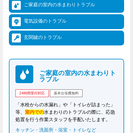
ヤミーのレシピ帖
コンロの取替えは
ご家庭の室内の
水まわりトラブル
払込書によるスマホアプリでのお支払い
快適性
ホーム
お知らせ
都市ガスでんき 従量電灯Ｂ
リフォーム事例紹介
食育活動について
検針について
経済性
レンジフード
都市ガスでんき 従量電灯Ｃ
電気設備の
トラブル
お問合わせ・資料請求
ショールーム
原料費調整制度について
3つのあんしん宣言
ライフスタイルの変化に対応するエコジョーズ
エコ・クッキング
都市ガスでんき 低圧電力
レンジフード
玄関鍵の
トラブル
テレビCM
情報誌
企業情報
電気料金の計算について
こんなときは
料理教室レンタル
ガス・電気併用住宅とオール電化住宅の比較
オーブン・炊飯器
ご請求とお支払い
スタッフ
ガスくさいとき・警報器が鳴ったとき
採用情報
経済性、環境性、創エネ
約款
ガスが出ないとき
オーブン
リフォームの流れ
ご家庭の室内の水まわりト
ガスメーターの復帰方法
炊飯器
ライフステージ別に比較する
電気料金のシミュレーション
補助金について
ラブル
ガス器具が故障したとき
20代
ご契約・お手続き
リフォームのお知らせ
警報器
24時間受付対応
基本出張費無料
地震のとき
30代
お申込み
ショールーム
「水栓からの水漏れ」や「トイレが詰まった」
ガス給湯器・風呂釜の凍結予防方法
警報器
40代～50代
等、
室内での
水まわりのトラブルの際に、応急
故障診断
停電時の対応
リフォームについてのお問い合わせ
60代
処置を行う作業スタッフを手配いたします。
バスルーム
よくあるご質問
キッチン・洗面所・浴室・トイレなど
ガス工事について