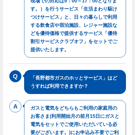
現場での対応は9：00～17：00となりま
ヤミーのレシピ帖
コンロの取替えは
払込書によるスマホアプリでのお支払い
快適性
ホーム
お知らせ
す。）を行うサービス「生活まわり駆け
都市ガスでんき 従量電灯Ｂ
リフォーム事例紹介
食育活動について
検針について
つけサービス」と、日々の暮らしで利用
経済性
レンジフード
都市ガスでんき 従量電灯Ｃ
お問合わせ・資料請求
ショールーム
する飲食店や宿泊施設、レジャー施設な
原料費調整制度について
3つのあんしん宣言
ライフスタイルの変化に対応するエコジョーズ
エコ・クッキング
都市ガスでんき 低圧電力
レンジフード
どを優待価格で提供するサービス「優待
テレビCM
情報誌
企業情報
電気料金の計算について
割引サービスクラブオフ」をセットでご
こんなときは
料理教室レンタル
ガス・電気併用住宅とオール電化住宅の比較
提供いたします。
オーブン・炊飯器
ご請求とお支払い
スタッフ
ガスくさいとき・警報器が鳴ったとき
採用情報
経済性、環境性、創エネ
約款
ガスが出ないとき
オーブン
リフォームの流れ
ガスメーターの復帰方法
炊飯器
ライフステージ別に比較する
「長野都市ガスのホッとサービス」はど
電気料金のシミュレーション
補助金について
ガス器具が故障したとき
うすれば利用できますか？
20代
ご契約・お手続き
リフォームのお知らせ
警報器
地震のとき
30代
お申込み
ショールーム
ガス給湯器・風呂釜の凍結予防方法
警報器
ガスと電気をどちらもご利用の家庭用の
40代～50代
お客さま(利用開始月の前月15日にガスと
故障診断
停電時の対応
リフォームについてのお問い合わせ
60代
バスルーム
電気をセットでご使用いただいている必
よくあるご質問
ガス工事について
要がございます。)にお申込み不要でご利