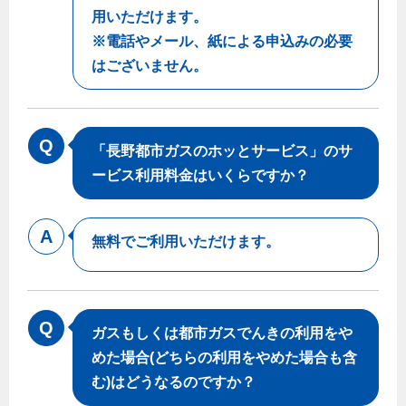
エコジョーズ
プロパンガスから都市ガスへの切り替え
用いただけます。
ガス工事に関する約款・委託要件・内管工事見積単価表
浴室暖房乾燥機・脱衣室
都市ガス切り替えのメリット
※電話やメール、紙による申込みの必要
新しく都市ガスをご利用したい方へ
ミストサウナ
はございません。
導入事例
道路・敷地内で工事をされる皆さまへ
衣類乾燥機
都市ガス切り替え事例
ガスを安全にお使いいただくために
リビング
「長野都市ガスのホッとサービス」のサ
ービス利用料金はいくらですか？
ガスファンヒーター
安全対策
ガス温水床暖房・ルームヒーター
ガスメーターの役割と安全機能
無料でご利用いただけます。
古くなったガス管の交換のおすすめ
正しい接続で安全に
長期使用製品安全点検制度について
ガスもしくは都市ガスでんきの利用をや
換気と給排気設備の注意点
めた場合(どちらの利用をやめた場合も含
む)はどうなるのですか？
冬季の注意