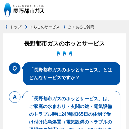
トップ
くらしのサービス
よくあるご質問
ガス料金について
長野都市ガスのホッとサービス
料金メニュー
設備別に比較する
料金表
「長野都市ガスのホッとサービス」とは
ガスコンロとIHクッキングヒーターの比較
キッチン
料金の計算方法
どんなサービスですか？
家庭用選択約款
安全性
ガスコンロ
私たちのリフォーム
ご請求とお支払いについて
調理性
キッチンをリフォーム
「長野都市ガスのホッとサービス」は、
オススメの商品一覧
電力の自由化について
口座振替によるお支払い
清掃性
ご家庭の水まわり・玄関の鍵・電気設備
バスルームをリフォーム
最新ガスコンロの実力
長野都市ガスのでんきのポイント
クレジットカードによるお支払い
のトラブル時に24時間365日の体制で受
Chef Ropia's JOYFUL CUISINE
サニタリーをリフォーム
法人のお客様へ
グリル活用法
け付け応急処置（電気設備のトラブルの
ガス給湯器とエコキュートの比較
払込書による窓口でのお支払い
電気料金 長野都市ガスでんきプラン
その他をリフォーム