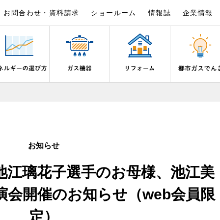
お問合わせ・資料請求
ショールーム
情報誌
企業情報
×
×
×
×
×
×
は
事例紹介
野都市ガスでんきプラン
シピ帖
ガスを安全にお使いいただくために
リフォームの流れ
電気料金のシミュレーション
食育活動について
ライフステージ別に比較する
バスルーム
いとき・警報器が鳴ったとき
でんき 従量電灯Ｂ
20代
エコジョーズ
ん宣言
補助金について
ご契約・お手続き
湯器とエコキュートの比較
ン・炊飯器
安全対策
お知らせ
ないとき
でんき 従量電灯Ｃ
30代
浴室暖房乾燥機・脱衣室
リフォームのお知らせ
お申込み
ン
ガスメーターの役割と安全機能
池江璃花子選手のお母様、池江美
ターの復帰方法
でんき 低圧電力
40代～50代
ミストサウナ
古くなったガス管の交換のおすす
が故障したとき
の計算について
60代
衣類乾燥機
演会開催のお知らせ（web会員限
スタイルの変化に対応するエコジ
正しい接続で安全に
き
お支払い
定）
長期使用製品安全点検制度につい
器・風呂釜の凍結予防方法