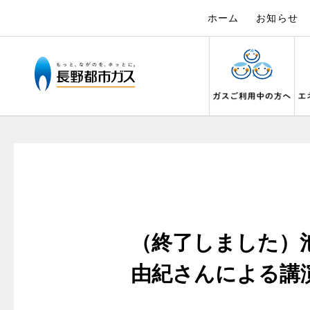
ホーム
お知らせ
ガス料金について
設備別に比較する
キッチン
私たちのリフォーム
電力の自由化について
Chef Ropia's JOYFUL CUISINE
こんなとき
リフォーム
電気料金 長
ヤミーのレ
料金メニュー
キッチンをリフォーム
ガスくさ
都市ガス
長野都市ガスのでんきのポイント
3つのあんし
料理教室レンタル
ガスコンロとIHクッキングヒーターの比較
ガスコンロ
ガス給
オーブ
料金表
バスルームをリフォーム
ガスが出
都市ガス
テレビCM
安全性
オススメの商品一覧
快適性
オーブ
（終了しました）
料金の計算方法
サニタリーをリフォーム
ガスメー
都市ガス
調理性
最新ガスコンロの実力
経済性
炊飯器
スタッフ
家庭用選択約款
その他をリフォーム
ガス器具
電気料金
由紀さんによる講
清掃性
グリル活用法
ライフ
ご請求とお支払いについて
地震のと
ご請求と
ョーズ
警報器
コンロの取替えは
口座振替によるお支払い
ガス給湯
約款