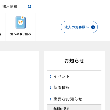
採用情報
法人のお客様へ
各種手続き
ショールーム
停電時の対応
エコ・クッキング
プロパンガスから都市ガスへの切り替え
リビング
お引越しのときには
都市ガス切り替えのメリット
ガスファンヒーター
リフォームについてのお問い合わせ
よくあるご質問
イベント
ガス使用開始のご案内
ガス温水床暖房・ルームヒーター
導入事例
ガス使用停止のご案内
新着情報
都市ガス切り替え事例
め
インターネット受付
重要なお知らせ
て
年別に見る