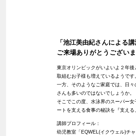
警報器
クレジットカードによるお支払い
故障診断
ガス・
レンジフード
較
払込書による窓口でのお支払い
ガス工事に
レンジフード
払込書によるスマホアプリでのお支払
経済性
ガス工事
い
管工事見
「池江美由紀さんによる講
検針について
新しく都
ご来場ありがとうござい
原料費調整制度について
道路・敷
東京オリンピックがいよいよ２年後
取組むお子様も増えているようです
一方、そのようなご家庭では、日々
さんも多いのではないでしょうか。
そこでこの度、水泳界のスーパー女
ートを支える食事の秘訣を『支える
講師プロフィール：
幼児教室「EQWEL(イクウェル)