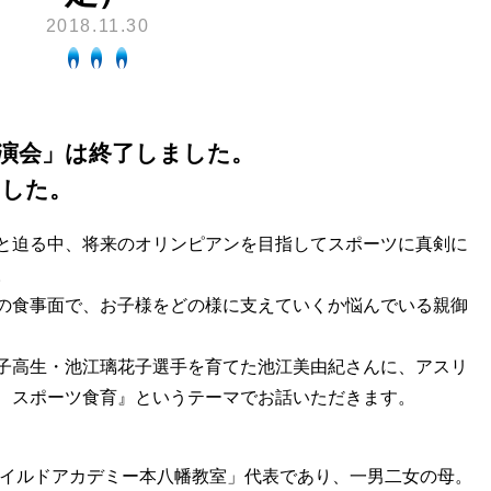
換気と給排気設備の注意点
2018.11.30
電気併用住宅とオール電化住宅の比
冬季の注意
ついて
、環境性、創エネ
保安体制
に関する約款・委託要件・内
積単価表
演会」は終了しました。
保安体制について
市ガスをご利用したい方へ
ました。
ガス設備安全点検について
地内で工事をされる皆さまへ
と迫る中、将来のオリンピアンを目指してスポーツに真剣に
。
の食事面で、お子様をどの様に支えていくか悩んでいる親御
子高生・池江璃花子選手を育てた池江美由紀さんに、アスリ
、スポーツ食育』というテーマでお話いただきます。
チャイルドアカデミー本八幡教室」代表であり、一男二女の母。