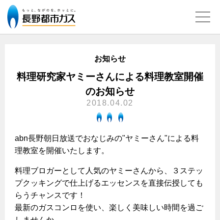
お知らせ
ガス料金について
料理研究家ヤミーさんによる料理教室開催
のお知らせ
料金メニュー
設備別に比較する
2018.04.02
料金表
ガスコンロとIHクッキングヒーターの比較
キッチン
料金の計算方法
abn長野朝日放送でおなじみの"ヤミーさん"による料
家庭用選択約款
安全性
ガスコンロ
私たちのリフォーム
理教室を開催いたします。
ご請求とお支払いについて
調理性
キッチンをリフォーム
料理ブロガーとして人気のヤミーさんから、３ステッ
オススメの商品一覧
電力の自由化について
口座振替によるお支払い
清掃性
プクッキングで仕上げるエッセンスを直接伝授しても
バスルームをリフォーム
最新ガスコンロの実力
長野都市ガスのでんきのポイント
クレジットカードによるお支払い
らうチャンスです！
Chef Ropia's JOYFUL CUISINE
サニタリーをリフォーム
法人のお客様へ
グリル活用法
最新のガスコンロを使い、楽しく美味しい時間を過ご
ガス給湯器とエコキュートの比較
払込書による窓口でのお支払い
電気料金 長野都市ガスでんきプラン
その他をリフォーム
しませんか。