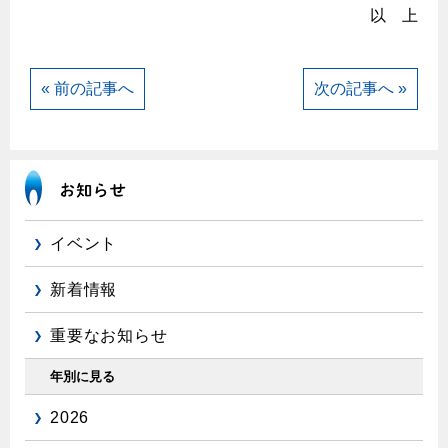
エコジョーズ
プロパンガスから都市ガスへの切り替え
以 上
ガス工事に関する約款・委託要件・内管工事見積単価表
浴室暖房乾燥機・脱衣室
都市ガス切り替えのメリット
新しく都市ガスをご利用したい方へ
ミストサウナ
« 前の記事へ
次の記事へ »
導入事例
道路・敷地内で工事をされる皆さまへ
衣類乾燥機
都市ガス切り替え事例
ガスを安全にお使いいただくために
リビング
ガスファンヒーター
安全対策
ガス温水床暖房・ルームヒーター
イベント
ガスメーターの役割と安全機能
古くなったガス管の交換のおすすめ
新着情報
正しい接続で安全に
重要なお知らせ
長期使用製品安全点検制度について
年別に見る
換気と給排気設備の注意点
2026
冬季の注意