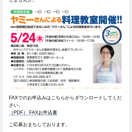
ヤミーのレシピ帖
コンロの取替えは
払込書によるスマホアプリでのお支払い
快適性
ホーム
お知らせ
都市ガスでんき 従量電灯Ｂ
リフォーム事例紹介
食育活動について
検針について
経済性
レンジフード
都市ガスでんき 従量電灯Ｃ
お問合わせ・資料請求
ショールーム
原料費調整制度について
3つのあんしん宣言
ライフスタイルの変化に対応するエコジョーズ
エコ・クッキング
都市ガスでんき 低圧電力
レンジフード
テレビCM
情報誌
企業情報
電気料金の計算について
こんなときは
料理教室レンタル
ガス・電気併用住宅とオール電化住宅の比較
オーブン・炊飯器
ご請求とお支払い
スタッフ
ガスくさいとき・警報器が鳴ったとき
採用情報
経済性、環境性、創エネ
約款
ガスが出ないとき
オーブン
リフォームの流れ
ガスメーターの復帰方法
炊飯器
ライフステージ別に比較する
電気料金のシミュレーション
補助金について
ガス器具が故障したとき
20代
ご契約・お手続き
リフォームのお知らせ
警報器
地震のとき
30代
FAXでのお申込みはこちらからダウンロードしてくだ
お申込み
ショールーム
ガス給湯器・風呂釜の凍結予防方法
さい。
警報器
40代～50代
（PDF） FAXお申込書
故障診断
停電時の対応
リフォームについてのお問い合わせ
60代
バスルーム
ご応募おまちしております。
よくあるご質問
ガス工事について