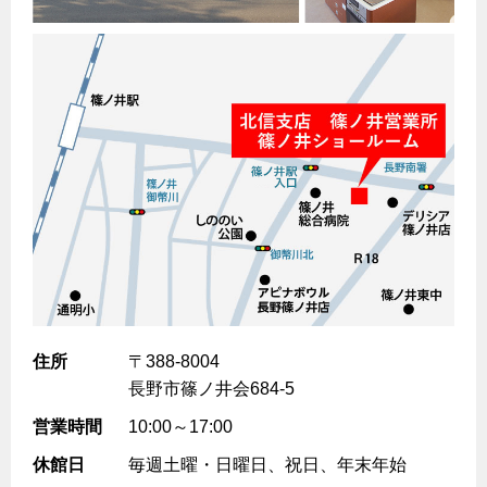
ヤミーのレシピ帖
コンロの取替えは
払込書によるスマホアプリでのお支払い
快適性
ホーム
お知らせ
都市ガスでんき 従量電灯Ｂ
リフォーム事例紹介
食育活動について
検針について
経済性
レンジフード
都市ガスでんき 従量電灯Ｃ
お問合わせ・資料請求
ショールーム
原料費調整制度について
3つのあんしん宣言
ライフスタイルの変化に対応するエコジョーズ
エコ・クッキング
都市ガスでんき 低圧電力
レンジフード
テレビCM
情報誌
企業情報
電気料金の計算について
こんなときは
料理教室レンタル
ガス・電気併用住宅とオール電化住宅の比較
オーブン・炊飯器
ご請求とお支払い
スタッフ
ガスくさいとき・警報器が鳴ったとき
採用情報
経済性、環境性、創エネ
約款
ガスが出ないとき
オーブン
リフォームの流れ
ガスメーターの復帰方法
炊飯器
ライフステージ別に比較する
電気料金のシミュレーション
補助金について
ガス器具が故障したとき
20代
ご契約・お手続き
リフォームのお知らせ
警報器
地震のとき
30代
住所
〒388-8004
お申込み
ショールーム
ガス給湯器・風呂釜の凍結予防方法
警報器
長野市篠ノ井会684-5
40代～50代
故障診断
停電時の対応
営業時間
10:00～17:00
リフォームについてのお問い合わせ
60代
バスルーム
休館日
毎週土曜・日曜日、祝日、年末年始
よくあるご質問
ガス工事について