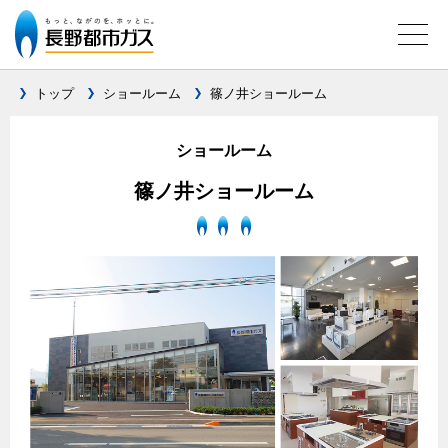
トップ
ショールーム
篠ノ井ショールーム
ガス料金について
ショールーム
料金メニュー
篠ノ井ショールーム
設備別に比較する
料金表
ガスコンロとIHクッキングヒーターの比較
キッチン
料金の計算方法
家庭用選択約款
安全性
ガスコンロ
私たちのリフォーム
ご請求とお支払いについて
調理性
キッチンをリフォーム
オススメの商品一覧
電力の自由化について
口座振替によるお支払い
清掃性
バスルームをリフォーム
最新ガスコンロの実力
長野都市ガスのでんきのポイント
クレジットカードによるお支払い
Chef Ropia's JOYFUL CUISINE
サニタリーをリフォーム
法人のお客様へ
グリル活用法
ガス給湯器とエコキュートの比較
払込書による窓口でのお支払い
電気料金 長野都市ガスでんきプラン
その他をリフォーム