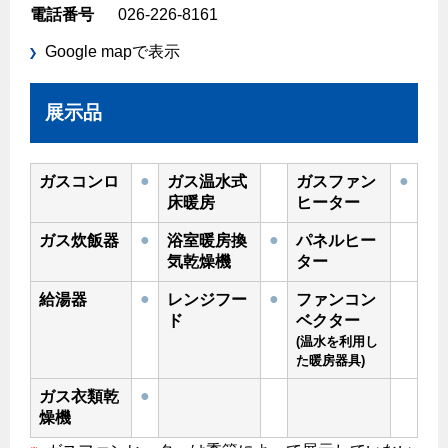
エコジョーズ
プロパンガスから都市ガスへの切り替え
電話番号
026-226-8161
ガス工事に関する約款・委託要件・内管工事見積単価表
浴室暖房乾燥機・脱衣室
都市ガス切り替えのメリット
Google mapで表示
新しく都市ガスをご利用したい方へ
ミストサウナ
導入事例
道路・敷地内で工事をされる皆さまへ
衣類乾燥機
展示品
都市ガス切り替え事例
ガスを安全にお使いいただくために
リビング
●
●
ガスコンロ
ガス温水式
ガスファン
ガスファンヒーター
床暖房
ヒーター
安全対策
ガス温水床暖房・ルームヒーター
●
●
ガス炊飯器
浴室暖房換
パネルヒー
ガスメーターの役割と安全機能
気乾燥機
ター
古くなったガス管の交換のおすすめ
●
●
給湯器
レンジフー
ファンコン
ド
ベクター
正しい接続で安全に
(温水を利用し
長期使用製品安全点検制度について
た暖房器具)
換気と給排気設備の注意点
●
ガス衣類乾
燥機
冬季の注意