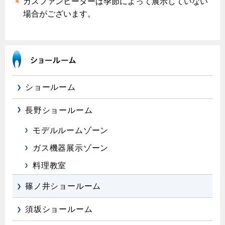
ガスファンヒーターは季節によって展示していない
場合がございます。
保安体制
保安体制について
ガス設備安全点検について
ショールーム
各種手続き
お引越しのときには
長野ショールーム
ガス使用開始のご案内
モデルルームゾーン
ガス使用停止のご案内
ガス機器展示ゾーン
料理教室
インターネット受付
篠ノ井ショールーム
須坂ショールーム