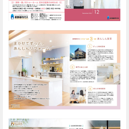
ヤミーのレシピ帖
コンロの取替えは
払込書によるスマホアプリでのお支払い
快適性
ホーム
お知らせ
都市ガスでんき 従量電灯Ｂ
リフォーム事例紹介
食育活動について
検針について
経済性
レンジフード
都市ガスでんき 従量電灯Ｃ
お問合わせ・資料請求
ショールーム
原料費調整制度について
3つのあんしん宣言
ライフスタイルの変化に対応するエコジョーズ
エコ・クッキング
都市ガスでんき 低圧電力
レンジフード
テレビCM
情報誌
企業情報
電気料金の計算について
こんなときは
料理教室レンタル
ガス・電気併用住宅とオール電化住宅の比較
オーブン・炊飯器
ご請求とお支払い
スタッフ
ガスくさいとき・警報器が鳴ったとき
採用情報
経済性、環境性、創エネ
約款
ガスが出ないとき
オーブン
リフォームの流れ
ガスメーターの復帰方法
炊飯器
ライフステージ別に比較する
電気料金のシミュレーション
補助金について
ガス器具が故障したとき
20代
ご契約・お手続き
リフォームのお知らせ
警報器
地震のとき
30代
お申込み
ショールーム
ガス給湯器・風呂釜の凍結予防方法
警報器
40代～50代
故障診断
停電時の対応
リフォームについてのお問い合わせ
60代
バスルーム
よくあるご質問
ガス工事について