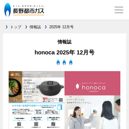
トップ
情報誌
2025年 12月号
情報誌
ガス料金について
honoca 2025年 12月号
料金メニュー
設備別に比較する
料金表
ガスコンロとIHクッキングヒーターの比較
キッチン
料金の計算方法
家庭用選択約款
安全性
ガスコンロ
私たちのリフォーム
ご請求とお支払いについて
調理性
キッチンをリフォーム
オススメの商品一覧
電力の自由化について
口座振替によるお支払い
清掃性
バスルームをリフォーム
最新ガスコンロの実力
長野都市ガスのでんきのポイント
クレジットカードによるお支払い
Chef Ropia's JOYFUL CUISINE
サニタリーをリフォーム
法人のお客様へ
グリル活用法
ガス給湯器とエコキュートの比較
払込書による窓口でのお支払い
電気料金 長野都市ガスでんきプラン
その他をリフォーム