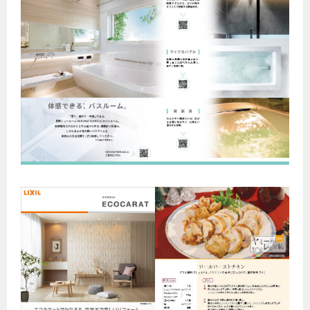
エコジョーズ
プロパンガスから都市ガスへの切り替え
ガス工事に関する約款・委託要件・内管工事見積単価表
浴室暖房乾燥機・脱衣室
都市ガス切り替えのメリット
新しく都市ガスをご利用したい方へ
ミストサウナ
導入事例
道路・敷地内で工事をされる皆さまへ
衣類乾燥機
都市ガス切り替え事例
ガスを安全にお使いいただくために
リビング
ガスファンヒーター
安全対策
ガス温水床暖房・ルームヒーター
ガスメーターの役割と安全機能
古くなったガス管の交換のおすすめ
正しい接続で安全に
長期使用製品安全点検制度について
換気と給排気設備の注意点
冬季の注意