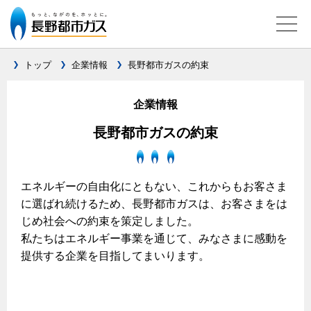
トップ
企業情報
長野都市ガスの約束
ガス料金について
企業情報
料金メニュー
長野都市ガスの約束
設備別に比較する
料金表
ガスコンロとIHクッキングヒーターの比較
キッチン
料金の計算方法
エネルギーの自由化にともない、これからもお客さま
家庭用選択約款
に選ばれ続けるため、長野都市ガスは、お客さまをは
安全性
ガスコンロ
私たちのリフォーム
じめ社会への約束を策定しました。
ご請求とお支払いについて
調理性
キッチンをリフォーム
私たちはエネルギー事業を通じて、みなさまに感動を
オススメの商品一覧
電力の自由化について
口座振替によるお支払い
清掃性
提供する企業を目指してまいります。
バスルームをリフォーム
最新ガスコンロの実力
長野都市ガスのでんきのポイント
クレジットカードによるお支払い
Chef Ropia's JOYFUL CUISINE
サニタリーをリフォーム
法人のお客様へ
グリル活用法
ガス給湯器とエコキュートの比較
払込書による窓口でのお支払い
電気料金 長野都市ガスでんきプラン
その他をリフォーム