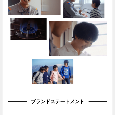
エコジョーズ
プロパンガスから都市ガスへの切り替え
ガス工事に関する約款・委託要件・内管工事見積単価表
浴室暖房乾燥機・脱衣室
都市ガス切り替えのメリット
新しく都市ガスをご利用したい方へ
ミストサウナ
導入事例
道路・敷地内で工事をされる皆さまへ
衣類乾燥機
都市ガス切り替え事例
ガスを安全にお使いいただくために
リビング
ガスファンヒーター
安全対策
ガス温水床暖房・ルームヒーター
ガスメーターの役割と安全機能
古くなったガス管の交換のおすすめ
正しい接続で安全に
長期使用製品安全点検制度について
換気と給排気設備の注意点
ブランドステートメント
冬季の注意