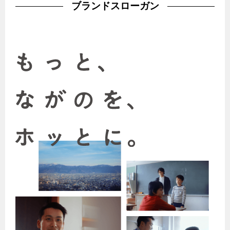
ヤミーのレシピ帖
コンロの取替えは
ブランドスローガン
払込書によるスマホアプリでのお支払い
快適性
ホーム
お知らせ
都市ガスでんき 従量電灯Ｂ
リフォーム事例紹介
食育活動について
検針について
経済性
レンジフード
都市ガスでんき 従量電灯Ｃ
お問合わせ・資料請求
ショールーム
原料費調整制度について
3つのあんしん宣言
ライフスタイルの変化に対応するエコジョーズ
エコ・クッキング
都市ガスでんき 低圧電力
レンジフード
テレビCM
情報誌
企業情報
電気料金の計算について
こんなときは
料理教室レンタル
ガス・電気併用住宅とオール電化住宅の比較
オーブン・炊飯器
ご請求とお支払い
スタッフ
ガスくさいとき・警報器が鳴ったとき
採用情報
経済性、環境性、創エネ
約款
ガスが出ないとき
オーブン
リフォームの流れ
ガスメーターの復帰方法
炊飯器
ライフステージ別に比較する
電気料金のシミュレーション
補助金について
ガス器具が故障したとき
20代
ご契約・お手続き
リフォームのお知らせ
警報器
地震のとき
30代
お申込み
ショールーム
ガス給湯器・風呂釜の凍結予防方法
警報器
40代～50代
故障診断
停電時の対応
リフォームについてのお問い合わせ
60代
バスルーム
よくあるご質問
ガス工事について