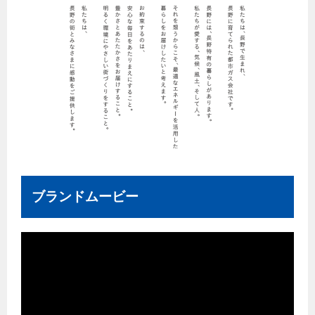
保安体制
保安体制について
ガス設備安全点検について
各種手続き
お引越しのときには
ガス使用開始のご案内
ブランドムービー
ガス使用停止のご案内
インターネット受付