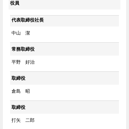
役員
保安体制
代表取締役社長
保安体制について
中山 潔
ガス設備安全点検について
常務取締役
各種手続き
お引越しのときには
平野 好治
ガス使用開始のご案内
取締役
ガス使用停止のご案内
倉島 昭
インターネット受付
取締役
打矢 二郎