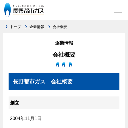
トップ
企業情報
会社概要
ガス料金について
企業情報
料金メニュー
会社概要
設備別に比較する
料金表
ガスコンロとIHクッキングヒーターの比較
キッチン
料金の計算方法
長野都市ガス 会社概要
家庭用選択約款
安全性
ガスコンロ
私たちのリフォーム
ご請求とお支払いについて
調理性
キッチンをリフォーム
オススメの商品一覧
電力の自由化について
創立
口座振替によるお支払い
清掃性
バスルームをリフォーム
最新ガスコンロの実力
長野都市ガスのでんきのポイント
クレジットカードによるお支払い
Chef Ropia's JOYFUL CUISINE
サニタリーをリフォーム
法人のお客様へ
2004年11月1日
グリル活用法
ガス給湯器とエコキュートの比較
払込書による窓口でのお支払い
電気料金 長野都市ガスでんきプラン
その他をリフォーム