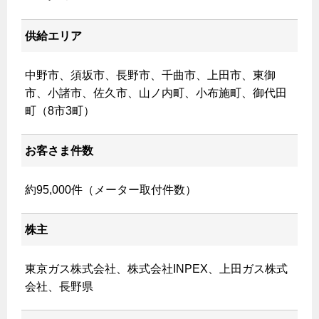
エコジョーズ
プロパンガスから都市ガスへの切り替え
ガス工事に関する約款・委託要件・内管工事見積単価表
浴室暖房乾燥機・脱衣室
都市ガス切り替えのメリット
供給エリア
新しく都市ガスをご利用したい方へ
ミストサウナ
導入事例
道路・敷地内で工事をされる皆さまへ
中野市、須坂市、長野市、千曲市、上田市、東御
衣類乾燥機
都市ガス切り替え事例
市、小諸市、佐久市、山ノ内町、小布施町、御代田
ガスを安全にお使いいただくために
町（8市3町）
リビング
ガスファンヒーター
安全対策
お客さま件数
ガス温水床暖房・ルームヒーター
ガスメーターの役割と安全機能
約95,000件（メーター取付件数）
古くなったガス管の交換のおすすめ
正しい接続で安全に
株主
長期使用製品安全点検制度について
東京ガス株式会社、株式会社INPEX、上田ガス株式
換気と給排気設備の注意点
会社、長野県
冬季の注意